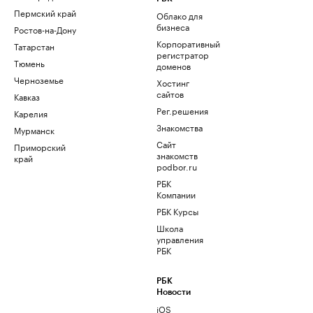
Пермский край
Облако для
бизнеса
Ростов-на-Дону
Корпоративный
Татарстан
регистратор
Тюмень
доменов
Черноземье
Хостинг
сайтов
Кавказ
Рег.решения
Карелия
Знакомства
Мурманск
Сайт
Приморский
знакомств
край
podbor.ru
РБК
Компании
РБК Курсы
Школа
управления
РБК
РБК
Новости
iOS