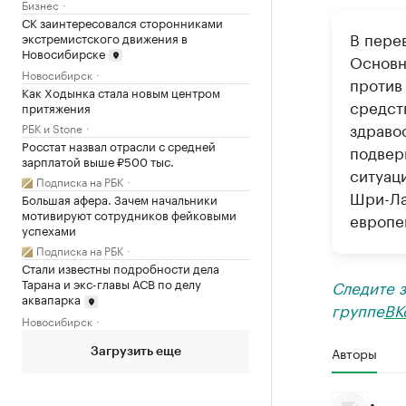
Бизнес
СК заинтересовался сторонниками
В пере
экстремистского движения в
Новосибирске
Основн
Новосибирск
против
Как Ходынка стала новым центром
средст
притяжения
здраво
РБК и Stone
Росстат назвал отрасли с средней
подвер
зарплатой выше ₽500 тыс.
ситуац
Подписка на РБК
Шри-Ла
Большая афера. Зачем начальники
мотивируют сотрудников фейковыми
европе
успехами
Подписка на РБК
Стали известны подробности дела
Тарана и экс-главы АСВ по делу
Следите 
аквапарка
группе
ВК
Новосибирск
Авторы
Загрузить еще