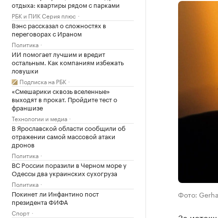
отдыха: квартиры рядом с парками
РБК и ПИК Серия плюс
Вэнс рассказал о сложностях в
переговорах с Ираном
Политика
ИИ помогает лучшим и вредит
остальным. Как компаниям избежать
ловушки
Подписка на РБК
«Смешарики сквозь вселенные»
выходят в прокат. Пройдите тест о
франшизе
Технологии и медиа
В Ярославской области сообщили об
отражении самой массовой атаки
дронов
Политика
ВС России поразили в Черном море у
Одессы два украинских сухогруза
Политика
Покинет ли Инфантино пост
Фото: Gerha
президента ФИФА
Спорт
За истекш