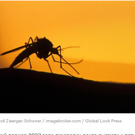
rd Zwerger-Schoner / imagebroker.com / Global Look Press
ий период 2023 года лихорадку денге выявили у пят