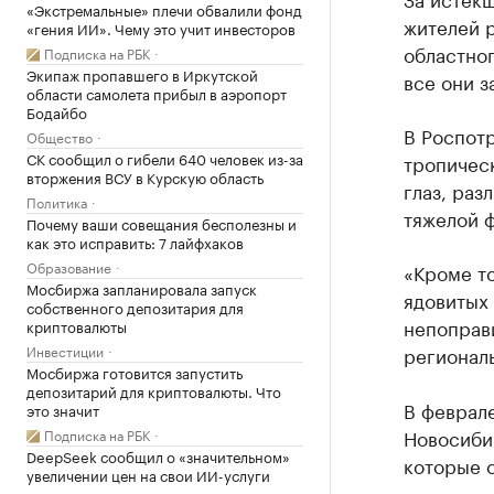
«Экстремальные» плечи обвалили фонд
жителей 
«гения ИИ». Чему это учит инвесторов
областног
Подписка на РБК
Экипаж пропавшего в Иркутской
все они з
области самолета прибыл в аэропорт
Бодайбо
В Роспот
Общество
СК сообщил о гибели 640 человек из-за
тропичес
вторжения ВСУ в Курскую область
глаз, раз
Политика
тяжелой ф
Почему ваши совещания бесполезны и
как это исправить: 7 лайфхаков
Образование
«Кроме то
Мосбиржа запланировала запуск
ядовитых
собственного депозитария для
непоправ
криптовалюты
Инвестиции
регионал
Мосбиржа готовится запустить
депозитарий для криптовалюты. Что
В феврал
это значит
Новосиби
Подписка на РБК
DeepSeek сообщил о «значительном»
которые о
увеличении цен на свои ИИ-услуги