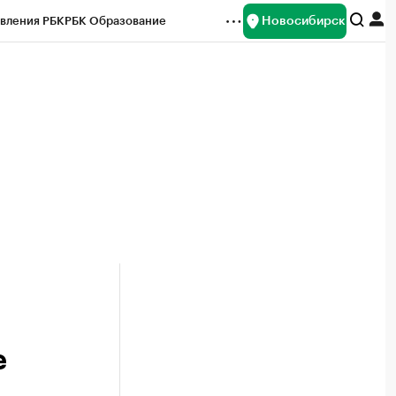
Новосибирск
вления РБК
РБК Образование
редитные рейтинги
Франшизы
Газета
ок наличной валюты
е