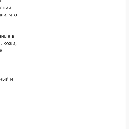
щении
ли, что
нные в
, кожи,
в
ный и