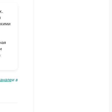
к.
ы
скими
ная
и
в
анале
и в