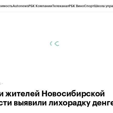
жимость
Autonews
РБК Компании
Телеканал
РБК Вино
Спорт
Школа упра
д
Стиль
Крипто
РБК Бизнес-среда
Дискуссионный клуб
Исследования
К
рагентов
Политика
Экономика
Бизнес
Технологии и медиа
Финансы
Рын
к
ти жителей Новосибирской
сти выявили лихорадку денг