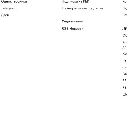
Одноклассники
Подписка на РБК
Ко
Telegram
Корпоративная подписка
Ре
Дзен
Ра
Уведомления
RSS Новости
Др
Об
Ко
до
Хо
Ре
Зн
Са
РБ
РБ
Шк