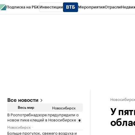
Подписка на РБК
Инвестиции
Мероприятия
Отрасли
Недви
РБК Курсы
РБК Life
Тренды
Визионеры
Национальные проекты
Горо
Спецпроекты СПб
Конференции СПб
Спецпроекты
Проверка конт
Новосибирс
Все новости
Новосибирск
Весь мир
У пя
В Роспотребнадзоре предупредили о
новом пике клещей в Новосибирске
обла
Новосибирск
Больше прогулок, свежего воздуха и