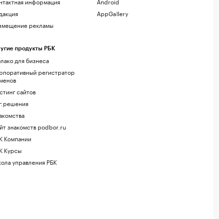
нтактная информация
Android
дакция
AppGallery
змещение рекламы
угие продукты РБК
лако для бизнеса
рпоративный регистратор
менов
стинг сайтов
г.решения
акомства
йт знакомств podbor.ru
К Компании
К Курсы
ола управления РБК