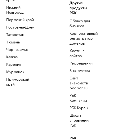
Другие
Нижний
продукты
Новгород
РБК
Пермский край
Облако для
бизнеса
Ростов-на-Дону
Корпоративный
Татарстан
регистратор
Тюмень
доменов
Черноземье
Хостинг
сайтов
Кавказ
Рег.решения
Карелия
Знакомства
Мурманск
Сайт
Приморский
знакомств
край
podbor.ru
РБК
Компании
РБК Курсы
Школа
управления
РБК
РБК