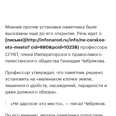
Мнения против установки памятника были
высказаны еще до его открытия. Речь идет о
[письме](http://infonarod.ru/info/ne-carskoe-
профессора
eto-mesto? cid=880&pcid=10238)
СГУВТ, члена Императорского православого
палестинского общества Геннадия Чибрякова.
Профессор утверждал, что памятник решено
установить на «маленьком клочке земли,
лишенного удобств, насаждений, парадности и
даже должного обзора».
«Не царское это место», — писал Чибряков.
По его мнению, авторы памятника допустили