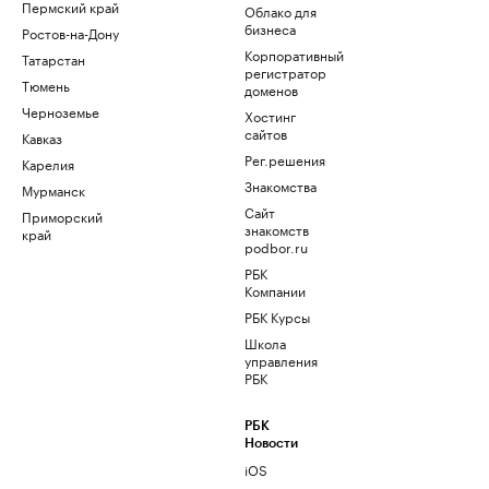
Пермский край
Облако для
бизнеса
Ростов-на-Дону
Корпоративный
Татарстан
регистратор
Тюмень
доменов
Черноземье
Хостинг
сайтов
Кавказ
Рег.решения
Карелия
Знакомства
Мурманск
Сайт
Приморский
знакомств
край
podbor.ru
РБК
Компании
РБК Курсы
Школа
управления
РБК
РБК
Новости
iOS