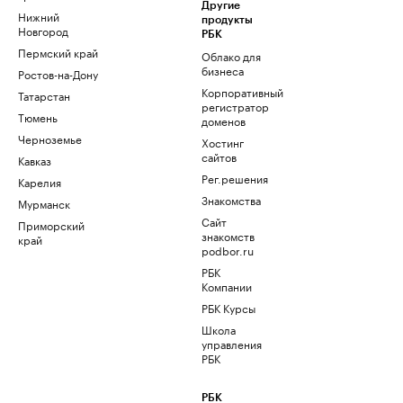
Другие
Нижний
продукты
Новгород
РБК
Пермский край
Облако для
бизнеса
Ростов-на-Дону
Корпоративный
Татарстан
регистратор
Тюмень
доменов
Черноземье
Хостинг
сайтов
Кавказ
Рег.решения
Карелия
Знакомства
Мурманск
Сайт
Приморский
знакомств
край
podbor.ru
РБК
Компании
РБК Курсы
Школа
управления
РБК
РБК