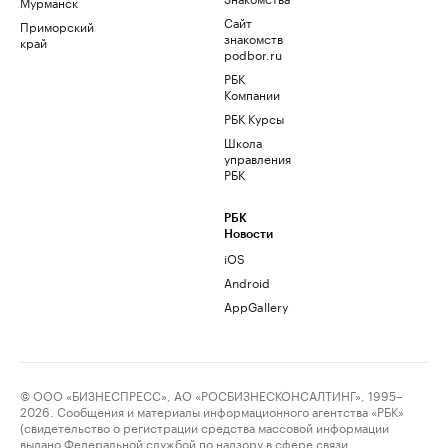
Мурманск
Сайт
Приморский
знакомств
край
podbor.ru
РБК
Компании
РБК Курсы
Школа
управления
РБК
РБК
Новости
iOS
Android
AppGallery
© ООО «БИЗНЕСПРЕСС», АО «РОСБИЗНЕСКОНСАЛТИНГ», 1995–
2026. Сообщения и материалы информационного агентства «РБК»
(свидетельство о регистрации средства массовой информации
выдано Федеральной службой по надзору в сфере связи,