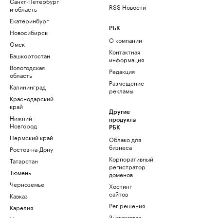
Санкт-Петербург
RSS Новости
и область
Екатеринбург
РБК
Новосибирск
О компании
Омск
Контактная
Башкортостан
информация
Вологодская
Редакция
область
Размещение
Калининград
рекламы
Краснодарский
край
Другие
Нижний
продукты
Новгород
РБК
Пермский край
Облако для
бизнеса
Ростов-на-Дону
Корпоративный
Татарстан
регистратор
Тюмень
доменов
Черноземье
Хостинг
сайтов
Кавказ
Рег.решения
Карелия
Знакомства