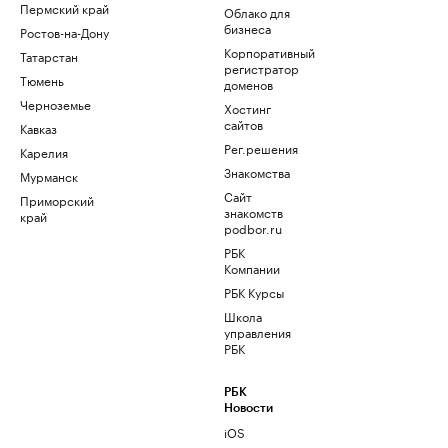
Пермский край
Облако для
бизнеса
Ростов-на-Дону
Корпоративный
Татарстан
регистратор
Тюмень
доменов
Черноземье
Хостинг
сайтов
Кавказ
Рег.решения
Карелия
Знакомства
Мурманск
Сайт
Приморский
знакомств
край
podbor.ru
РБК
Компании
РБК Курсы
Школа
управления
РБК
РБК
Новости
iOS