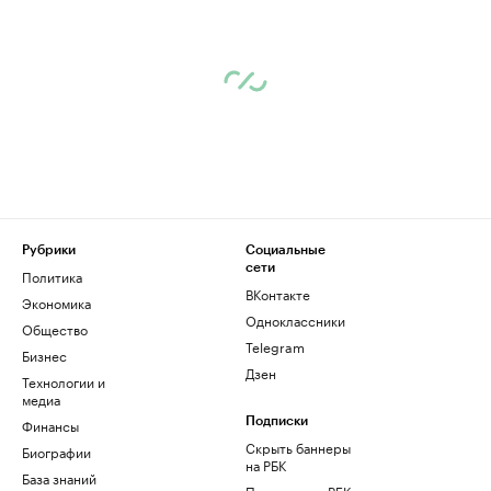
Рубрики
Социальные
сети
Политика
ВКонтакте
Экономика
Одноклассники
Общество
Telegram
Бизнес
Дзен
Технологии и
медиа
Финансы
Подписки
Скрыть баннеры
Биографии
на РБК
База знаний
Подписка на РБК