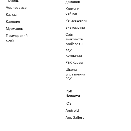
доменов
Черноземье
Хостинг
сайтов
Кавказ
Рег.решения
Карелия
Знакомства
Мурманск
Сайт
Приморский
знакомств
край
podbor.ru
РБК
Компании
РБК Курсы
Школа
управления
РБК
РБК
Новости
iOS
Android
AppGallery