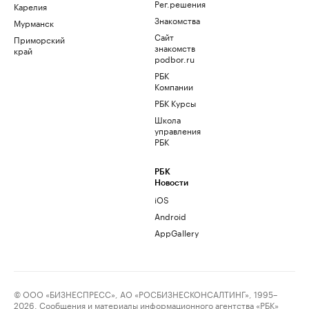
Рег.решения
Карелия
Знакомства
Мурманск
Сайт
Приморский
знакомств
край
podbor.ru
РБК
Компании
РБК Курсы
Школа
управления
РБК
РБК
Новости
iOS
Android
AppGallery
© ООО «БИЗНЕСПРЕСС», АО «РОСБИЗНЕСКОНСАЛТИНГ», 1995–
2026. Сообщения и материалы информационного агентства «РБК»