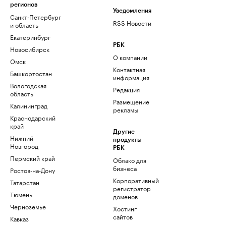
регионов
Уведомления
Санкт-Петербург
RSS Новости
и область
Екатеринбург
РБК
Новосибирск
О компании
Омск
Контактная
Башкортостан
информация
Вологодская
Редакция
область
Размещение
Калининград
рекламы
Краснодарский
край
Другие
Нижний
продукты
Новгород
РБК
Пермский край
Облако для
бизнеса
Ростов-на-Дону
Корпоративный
Татарстан
регистратор
Тюмень
доменов
Черноземье
Хостинг
сайтов
Кавказ