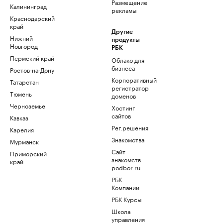
Размещение
Калининград
рекламы
Краснодарский
край
Другие
Нижний
продукты
Новгород
РБК
Пермский край
Облако для
бизнеса
Ростов-на-Дону
Корпоративный
Татарстан
регистратор
Тюмень
доменов
Черноземье
Хостинг
сайтов
Кавказ
Рег.решения
Карелия
Знакомства
Мурманск
Сайт
Приморский
знакомств
край
podbor.ru
РБК
Компании
РБК Курсы
Школа
управления