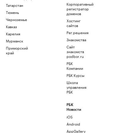
Корпоративный
Татарстан
регистратор
Тюмень
доменов
Черноземье
Хостинг
сайтов
Кавказ
Рег.решения
Карелия
Знакомства
Мурманск
Сайт
Приморский
знакомств
край
podbor.ru
РБК
Компании
РБК Курсы
Школа
управления
РБК
РБК
Новости
iOS
Android
AppGallery