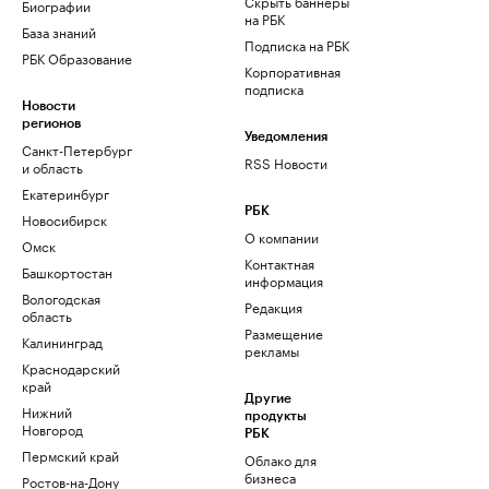
Скрыть баннеры
Биографии
на РБК
База знаний
Подписка на РБК
РБК Образование
Корпоративная
подписка
Новости
регионов
Уведомления
Санкт-Петербург
RSS Новости
и область
Екатеринбург
РБК
Новосибирск
О компании
Омск
Контактная
Башкортостан
информация
Вологодская
Редакция
область
Размещение
Калининград
рекламы
Краснодарский
край
Другие
Нижний
продукты
Новгород
РБК
Пермский край
Облако для
бизнеса
Ростов-на-Дону