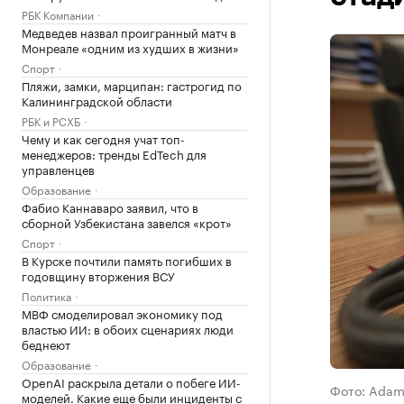
РБК Компании
Медведев назвал проигранный матч в
Монреале «одним из худших в жизни»
Спорт
Пляжи, замки, марципан: гастрогид по
Калининградской области
РБК и РСХБ
Чему и как сегодня учат топ-
менеджеров: тренды EdTech для
управленцев
Образование
Фабио Каннаваро заявил, что в
сборной Узбекистана завелся «крот»
Спорт
В Курске почтили память погибших в
годовщину вторжения ВСУ
Политика
МВФ смоделировал экономику под
властью ИИ: в обоих сценариях люди
беднеют
Образование
OpenAI раскрыла детали о побеге ИИ-
Фото: Adam 
моделей. Какие еще были инциденты с