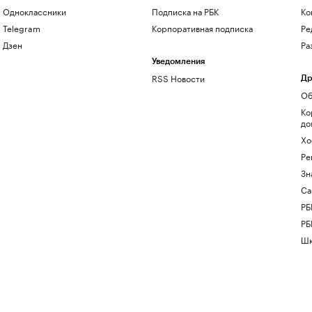
Одноклассники
Подписка на РБК
Ко
Telegram
Корпоративная подписка
Ре
Дзен
Ра
Уведомления
RSS Новости
Др
Об
Ко
до
Хо
Ре
Зн
Са
РБ
РБ
Шк