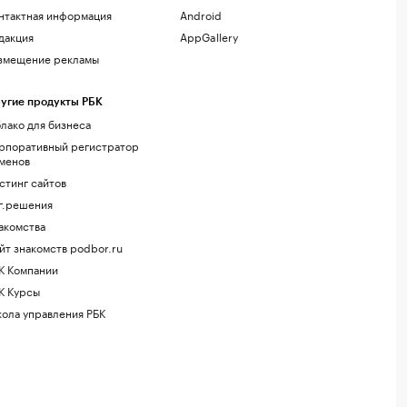
нтактная информация
Android
дакция
AppGallery
змещение рекламы
угие продукты РБК
лако для бизнеса
рпоративный регистратор
менов
стинг сайтов
г.решения
акомства
йт знакомств podbor.ru
К Компании
К Курсы
ола управления РБК