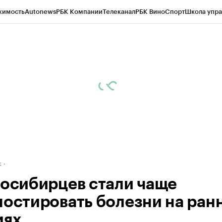
жимость
Autonews
РБК Компании
Телеканал
РБК Вино
Спорт
Школа упра
д
Стиль
Крипто
РБК Бизнес-среда
Дискуссионный клуб
Исследования
К
рагентов
Политика
Экономика
Бизнес
Технологии и медиа
Финансы
Рын
к
восибирцев стали чаще
ностировать болезни на ран
иях