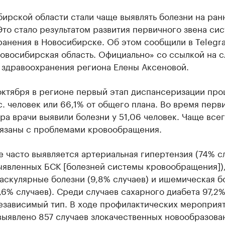
ирской области стали чаще выявлять болезни на ран
Это стало результатом развития первичного звена си
ранения в Новосибирске. Об этом сообщили в Telegr
овосибирская область. Официально» со ссылкой на сл
 здравоохранения региона Елены Аксеновой.
октября в регионе первый этап диспансеризации пр
с. человек или 66,1% от общего плана. Во время перв
а врачи выявили болезни у 51,06 человек. Чаще все
вязаны с проблемами кровообращения.
 часто выявляется артериальная гипертензия (74% с
выявленных БСК [болезней системы кровообращения])
аскулярные болезни (9,8% случаев) и ишемическая б
,6% случаев). Среди случаев сахарного диабета 97,2
езависимый тип. В ходе профилактических мероприя
ыявлено 857 случаев злокачественных новообразован