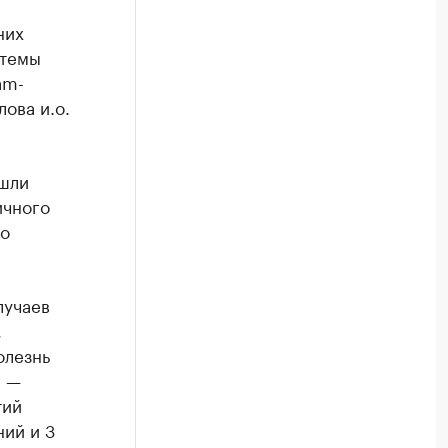
них
стемы
am-
ова и.о.
ошли
ичного
го
лучаев
,
олезнь
% —
тий
ий и 3