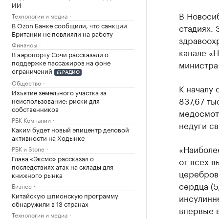
ИИ
В Новосиб
Технологии и медиа
В Ozon Банке сообщили, что санкции
стадиях. 
Британии не повлияли на работу
здравоох
Финансы
канале «Н
В аэропорту Сочи рассказали о
поддержке пассажиров на фоне
министра
ограничений
РАДИО
Общество
К началу 
Изъятие земельного участка за
837,67 ты
неиспользование: риски для
собственников
медосмотр
РБК Компании
недуги с
Каким будет новый эпицентр деловой
активности на Ходынке
«Наиболее
РБК и Stone
Глава «Эксмо» рассказал о
от всех 
последствиях атак на склады для
церебров
книжного рынка
сердца (5
Бизнес
Китайскую шпионскую программу
инсулинн
обнаружили в 13 странах
впервые в
Технологии и медиа