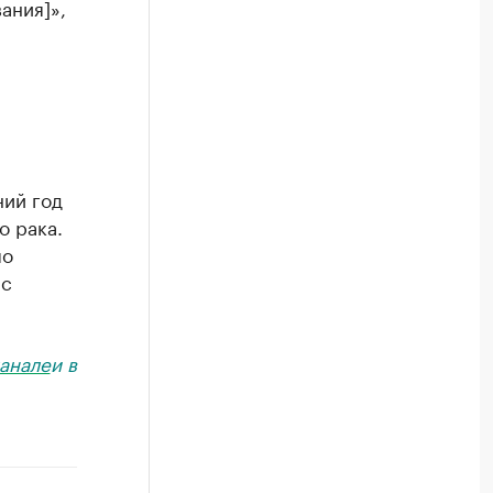
ания]»,
ний год
о рака.
по
 с
анале
и в