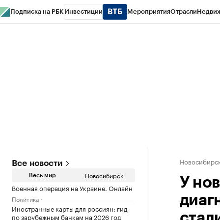
Подписка на РБК
Инвестиции
Мероприятия
Отрасли
Недви
РБК Курсы
РБК Life
Тренды
Визионеры
Национальные проекты
Горо
Спецпроекты СПб
Конференции СПб
Спецпроекты
Проверка конт
Новосибирс
Все новости
Новосибирск
Весь мир
У но
Военная операция на Украине. Онлайн
диаг
Политика
Иностранные карты для россиян: гид
стад
по зарубежным банкам на 2026 год