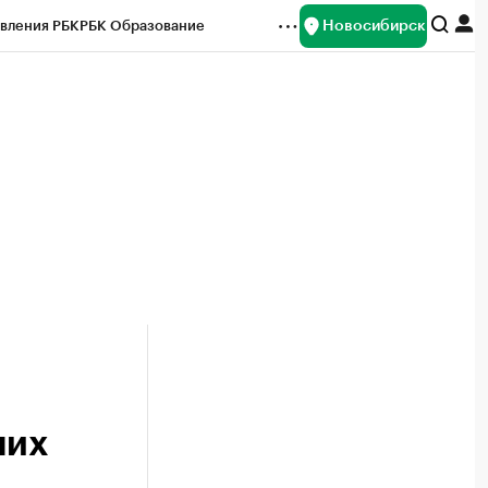
Новосибирск
вления РБК
РБК Образование
редитные рейтинги
Франшизы
Газета
ок наличной валюты
них