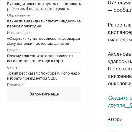
677 случа
Руководителю тоже нужно планировать
развитие. 4 шага, как это сделать
— сообщи
Образование
Какие дивиденды выплатит «Яндекс» за
Ранее гл
первое полугодие
диспансе
Инвестиции
«Спартак» купил косовского форварда
ежегодны
Даку вопреки протестам фанатов
Спорт
Аксенова 
Почему трагедии не останавливают
удалось н
альпинистов от похода в горы
Стиль
По ее сло
Трамп рассказал спонсорам, кого надо
снижению
избрать президентом США
онкологи
Политика
Загрузить еще
Следите 
группе
__
В
Авторы