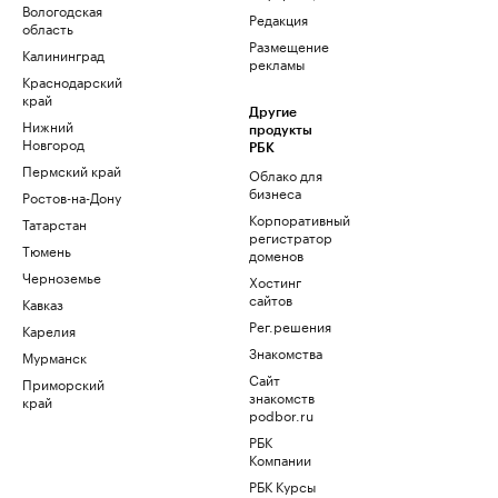
Вологодская
Редакция
область
Размещение
Калининград
рекламы
Краснодарский
край
Другие
Нижний
продукты
Новгород
РБК
Пермский край
Облако для
бизнеса
Ростов-на-Дону
Корпоративный
Татарстан
регистратор
Тюмень
доменов
Черноземье
Хостинг
сайтов
Кавказ
Рег.решения
Карелия
Знакомства
Мурманск
Сайт
Приморский
знакомств
край
podbor.ru
РБК
Компании
РБК Курсы