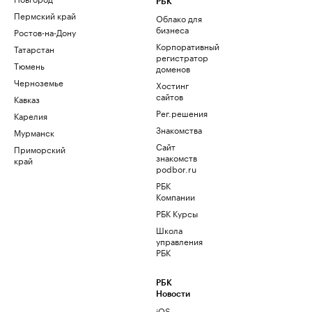
РБК
Пермский край
Облако для
бизнеса
Ростов-на-Дону
Корпоративный
Татарстан
регистратор
Тюмень
доменов
Черноземье
Хостинг
сайтов
Кавказ
Рег.решения
Карелия
Знакомства
Мурманск
Сайт
Приморский
знакомств
край
podbor.ru
РБК
Компании
РБК Курсы
Школа
управления
РБК
РБК
Новости
iOS