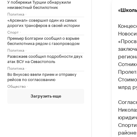
У побережья Турции обнаружили
неизвестный беспилотник
«Школь
Политика
«Арсенал» совершил один из самых
Концес
дорогих трансферов в своей истории
Спорт
Новоси
Премьер Болгарии сообщил о взрыве
«Просв
беспилотника рядом с газопроводом
заключи
Политика
регион
Развожаев сообщил подробности двух
атак ВСУ на Севастополь
Сотник
Политика
Пролета
Во Внуково ввели прием и отправку
Стоимо
рейсов по согласованию
млрд р
Общество
Загрузить еще
Соглас
Никола
юридич
Спорти
районе