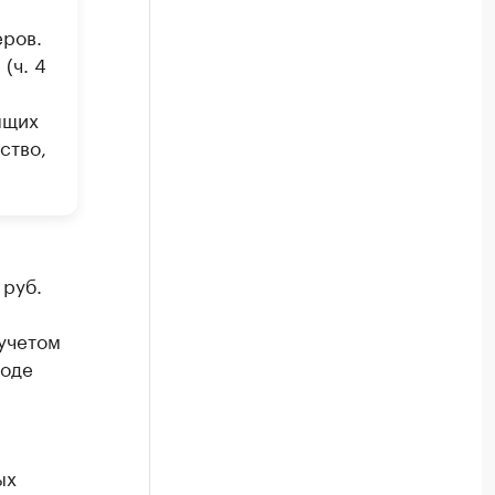
ров.
(ч. 4
ящих
ство,
 руб.
учетом
ходе
ых