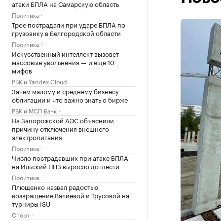
атаки БПЛА на Самарскую область
Политика
Трое пострадали при ударе БПЛА по
грузовику в Белгородской области
Политика
Искусственный интеллект вызовет
массовые увольнения — и еще 10
мифов
РБК и Yandex Cloud
Зачем малому и среднему бизнесу
облигации и что важно знать о бирже
РБК и МСП Банк
На Запорожской АЭС объяснили
причину отключения внешнего
электропитания
Политика
Число пострадавших при атаке БПЛА
на Ильский НПЗ выросло до шести
Политика
Плющенко назвал радостью
возвращение Валиевой и Трусовой на
турниры ISU
Спорт