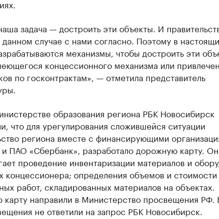
иях.
наша задача — достроить эти объекты. И правительст
 данном случае с нами согласно. Поэтому в настоящ
азрабатываются механизмы, чтобы достроить эти объ
меющегося концессионного механизма или привлече
ов по госконтрактам», — отметила представитель
уры.
министерстве образования региона РБК Новосибирск
и, что для урегулирования сложившейся ситуации
ьство региона вместе с финансирующими организаци
 и ПАО «Сбербанк», разработало дорожную карту. Он
гает проведение инвентаризации материалов и обор
ах концессионера; определения объемов и стоимости
ых работ, складированных материалов на объектах.
 карту направили в Министерство просвещения РФ. 
ещения не ответили на запрос РБК Новосибирск.