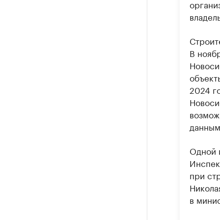
органи
владел
Строит
В нояб
Новоси
объект
2024 г
Новоси
возмож
данным
Одной 
Инспек
при ст
Никола
в мини