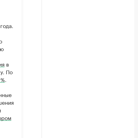
года.
о
рю
ия
в
у. По
2%
.
енные
шения
и
ором