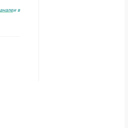
анале
и в