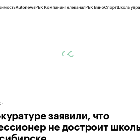
жимость
Autonews
РБК Компании
Телеканал
РБК Вино
Спорт
Школа упра
д
Стиль
Крипто
РБК Бизнес-среда
Дискуссионный клуб
Исследования
К
рагентов
Политика
Экономика
Бизнес
Технологии и медиа
Финансы
Рын
к
окуратуре заявили, что
ессионер не достроит школы
сибирске