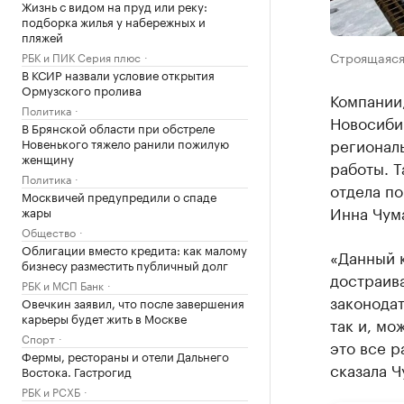
Жизнь с видом на пруд или реку:
подборка жилья у набережных и
пляжей
Строящаяся
РБК и ПИК Серия плюс
В КСИР назвали условие открытия
Ормузского пролива
Компании
Политика
Новосиби
В Брянской области при обстреле
регионал
Новенького тяжело ранили пожилую
женщину
работы. Т
Политика
отдела п
Москвичей предупредили о спаде
Инна Чум
жары
Общество
Облигации вместо кредита: как малому
«Данный 
бизнесу разместить публичный долг
достраив
РБК и МСП Банк
законода
Овечкин заявил, что после завершения
карьеры будет жить в Москве
так и, мо
Спорт
это все р
Фермы, рестораны и отели Дальнего
сказала Ч
Востока. Гастрогид
РБК и РСХБ