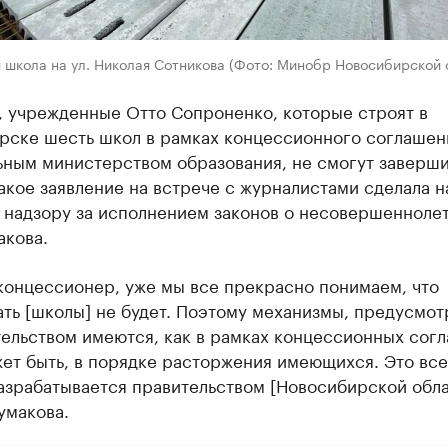
 школа на ул. Николая Сотникова (Фото: Минобр Новосибирской 
, учрежденные Отто Сопроненко, которые строят в
рске шесть школ в рамках концессионного соглашен
ьным министерством образования, не смогут заверши
акое заявление на встрече с журналистами сделала н
о надзору за исполнением законов о несовершенноле
акова.
концессионер, уже мы все прекрасно понимаем, что
ать [школы] не будет. Поэтому механизмы, предусмо
тельством имеются, как в рамках концессионных сог
жет быть, в порядке расторжения имеющихся. Это все
азрабатывается правительством [Новосибирской обла
умакова.