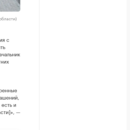
области)
ия с
ть
ачальник
тних
тренные
лашений,
 есть и
сти]», —