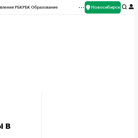
Новосибирск
вления РБК
РБК Образование
редитные рейтинги
Франшизы
Газета
ок наличной валюты
 в