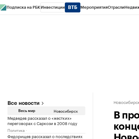
Подписка на РБК
Инвестиции
Мероприятия
Отрасли
Недви
РБК Курсы
РБК Life
Тренды
Визионеры
Национальные проекты
Горо
Спецпроекты СПб
Конференции СПб
Спецпроекты
Проверка конт
Новосибирс
Все новости
Новосибирск
Весь мир
В пр
Медведев рассказал о «жестких»
переговорах с Саркози в 2008 году
конц
Политика
Федорищев рассказал о последствиях
Ново