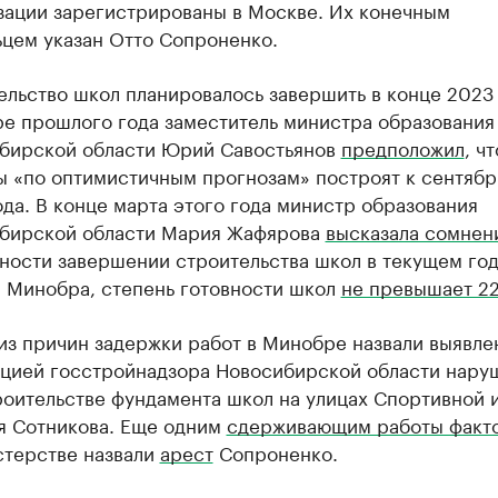
зации зарегистрированы в Москве. Их конечным
ьцем указан Отто Сопроненко.
ельство школ планировалось завершить в конце 2023 
ре прошлого года заместитель министра образования
бирской области Юрий Савостьянов
предположил
, чт
ы «по оптимистичным прогнозам» построят к сентяб
ода. В конце марта этого года министр образования
бирской области Мария Жафярова
высказала сомнен
ности завершении строительства школ в текущем год
 Минобра, степень готовности школ
не превышает 2
из причин задержки работ в Минобре назвали выявл
цией госстройнадзора Новосибирской области нару
роительстве фундамента школ на улицах Спортивной 
я Сотникова. Еще одним
сдерживающим работы факт
стерстве назвали
арест
Сопроненко.