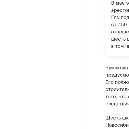
В мае 
аресто
Его по
ст. 159
отноше
шесть 
в том 
Чумакова
предусмот
Его полно
строитель
того, что
следстви
Шесть шко
Новосиби