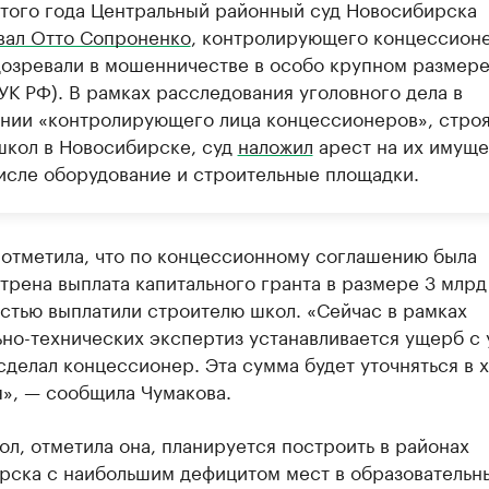
этого года Центральный районный суд Новосибирска
вал Отто Сопроненко
, контролирующего концессионе
дозревали в мошенничестве в особо крупном размере 
 УК РФ). В рамках расследования уголовного дела в
нии «контролирующего лица концессионеров», стро
школ в Новосибирске, суд
наложил
арест на их имуще
числе оборудование и строительные площадки.
 отметила, что по концессионному соглашению была
рена выплата капитального гранта в размере 3 млрд
стью выплатили строителю школ. «Сейчас в рамках
но-технических экспертиз устанавливается ущерб с 
 сделал концессионер. Эта сумма будет уточняться в 
я», — сообщила Чумакова.
л, отметила она, планируется построить в районах
рска с наибольшим дефицитом мест в образовательн