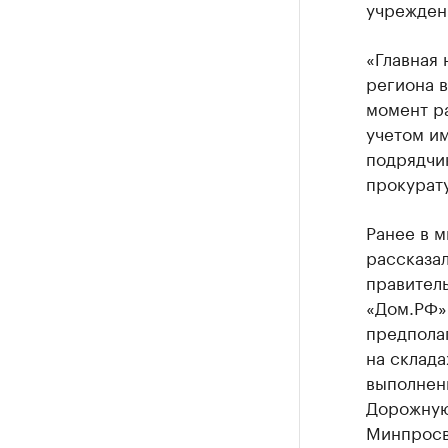
учрежден
«Главная 
региона в
момент р
учетом и
подрядчик
прокурат
Ранее в 
рассказал
правител
«Дом.РФ»
предпола
на склад
выполненн
Дорожную
Минпросв