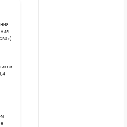
ания
ания
ова»)
ников.
1,4
ом
ые