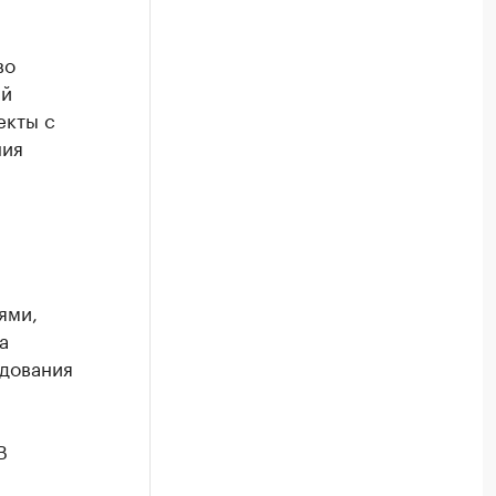
во
ий
екты с
ния
ями,
а
удования
В