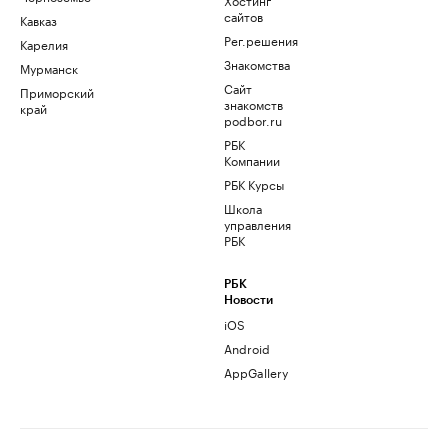
сайтов
Кавказ
Рег.решения
Карелия
Знакомства
Мурманск
Сайт
Приморский
знакомств
край
podbor.ru
РБК
Компании
РБК Курсы
Школа
управления
РБК
РБК
Новости
iOS
Android
AppGallery