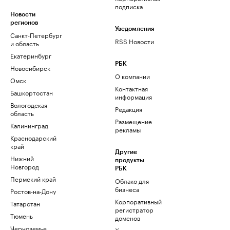
подписка
Новости
регионов
Уведомления
Санкт-Петербург
RSS Новости
и область
Екатеринбург
РБК
Новосибирск
О компании
Омск
Контактная
Башкортостан
информация
Вологодская
Редакция
область
Размещение
Калининград
рекламы
Краснодарский
край
Другие
Нижний
продукты
Новгород
РБК
Пермский край
Облако для
бизнеса
Ростов-на-Дону
Корпоративный
Татарстан
регистратор
Тюмень
доменов
Черноземье
Хостинг