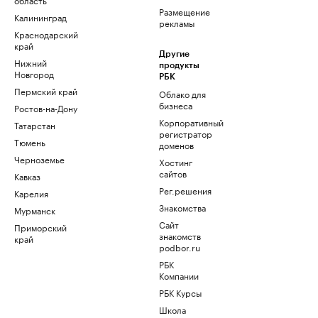
Размещение
Калининград
рекламы
Краснодарский
край
Другие
Нижний
продукты
Новгород
РБК
Пермский край
Облако для
бизнеса
Ростов-на-Дону
Корпоративный
Татарстан
регистратор
Тюмень
доменов
Черноземье
Хостинг
сайтов
Кавказ
Рег.решения
Карелия
Знакомства
Мурманск
Сайт
Приморский
знакомств
край
podbor.ru
РБК
Компании
РБК Курсы
Школа