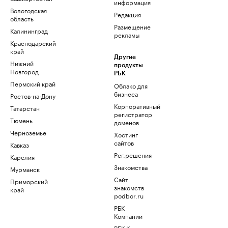
информация
Вологодская
Редакция
область
Размещение
Калининград
рекламы
Краснодарский
край
Другие
Нижний
продукты
Новгород
РБК
Пермский край
Облако для
бизнеса
Ростов-на-Дону
Корпоративный
Татарстан
регистратор
Тюмень
доменов
Черноземье
Хостинг
сайтов
Кавказ
Рег.решения
Карелия
Знакомства
Мурманск
Сайт
Приморский
знакомств
край
podbor.ru
РБК
Компании
РБК Курсы