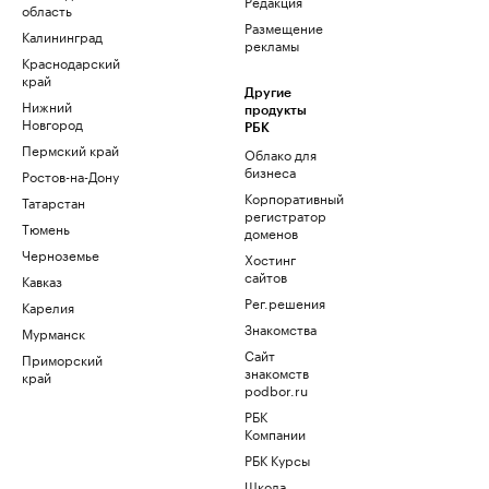
Редакция
область
Размещение
Калининград
рекламы
Краснодарский
край
Другие
Нижний
продукты
Новгород
РБК
Пермский край
Облако для
бизнеса
Ростов-на-Дону
Корпоративный
Татарстан
регистратор
Тюмень
доменов
Черноземье
Хостинг
сайтов
Кавказ
Рег.решения
Карелия
Знакомства
Мурманск
Сайт
Приморский
знакомств
край
podbor.ru
РБК
Компании
РБК Курсы
Школа