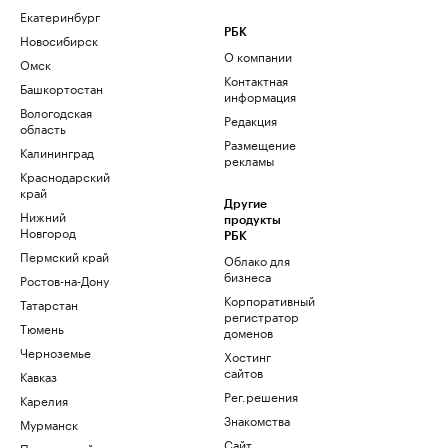
Екатеринбург
РБК
Новосибирск
О компании
Омск
Контактная
Башкортостан
информация
Вологодская
Редакция
область
Размещение
Калининград
рекламы
Краснодарский
край
Другие
Нижний
продукты
Новгород
РБК
Пермский край
Облако для
бизнеса
Ростов-на-Дону
Корпоративный
Татарстан
регистратор
Тюмень
доменов
Черноземье
Хостинг
сайтов
Кавказ
Рег.решения
Карелия
Знакомства
Мурманск
Сайт
Приморский