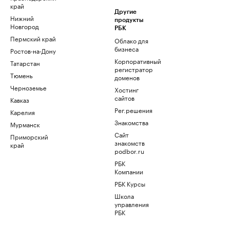
край
Другие
Нижний
продукты
Новгород
РБК
Пермский край
Облако для
бизнеса
Ростов-на-Дону
Корпоративный
Татарстан
регистратор
Тюмень
доменов
Черноземье
Хостинг
сайтов
Кавказ
Рег.решения
Карелия
Знакомства
Мурманск
Сайт
Приморский
знакомств
край
podbor.ru
РБК
Компании
РБК Курсы
Школа
управления
РБК