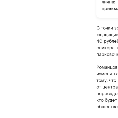
личная
прилож
С точки з
«щадящий
40 рублей
спикера, 
парковочн
Романцов 
изменять
тому, что
от центра
пересадоч
кто будет
обществе