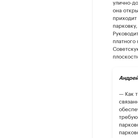
улично-до
она откры
приходит 
парковку,
Руководи
платного
Советску
плоскост
Андрей
— Как 
связан
обеспе
требующ
парков
парков