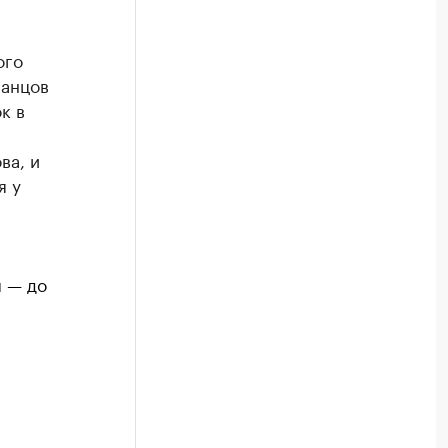
ого
манцов
к в
ва, и
я у
я — до