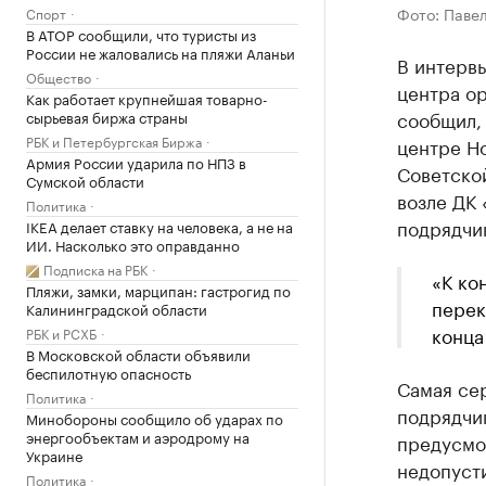
Фото: Павел
Спорт
В АТОР сообщили, что туристы из
России не жаловались на пляжи Аланьи
В интерв
Общество
центра о
Как работает крупнейшая товарно-
сообщил, 
сырьевая биржа страны
РБК и Петербургская Биржа
центре Н
Армия России ударила по НПЗ в
Советской
Сумской области
возле ДК 
Политика
подрядчи
IKEA делает ставку на человека, а не на
ИИ. Насколько это оправданно
Подписка на РБК
«К ко
Пляжи, замки, марципан: гастрогид по
перек
Калининградской области
конца
РБК и РСХБ
В Московской области объявили
беспилотную опасность
Самая сер
Политика
подрядчик
Минобороны сообщило об ударах по
энергообъектам и аэродрому на
предусмо
Украине
недопусти
Политика