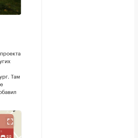
 проекта
угих
ург. Там
не
обавил