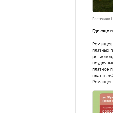
Ростислав Н
Где еще п
Романцов 
платных п
регионов,
неудачные
платное п
платят. «
Романцов