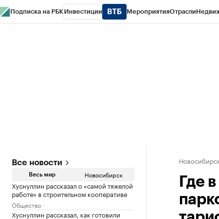
Подписка на РБК
Инвестиции
Мероприятия
Отрасли
Недви
РБК Курсы
РБК Life
Тренды
Визионеры
Национальные проекты
Горо
Спецпроекты СПб
Конференции СПб
Спецпроекты
Проверка конт
Новосибирс
Все новости
Новосибирск
Весь мир
Где 
Хуснуллин рассказал о «самой тяжелой
работе» в строительном кооперативе
парк
Общество
Хуснуллин рассказал, как готовили
тари