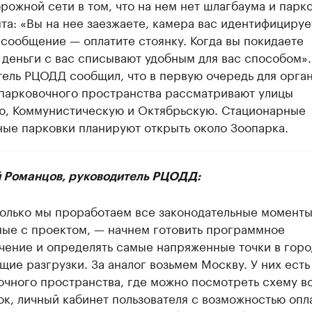
рожной сети в том, что на нем нет шлагбаума и парк
та: «Вы на нее заезжаете, камера вас идентифицируе
сообщение — оплатите стоянку. Когда вы покидаете
 деньги с вас списывают удобным для вас способом».
тель РЦОДД сообщил, что в первую очередь для орга
 парковочного пространства рассматривают улицы
ю, Коммунистическую и Октябрьскую. Стационарные
ные парковки планируют открыть около Зоопарка.
 Романцов, руководитель РЦОДД:
только мы проработаем все законодательные моменты
ные с проектом, — начнем готовить программное
чение и определять самые напряженные точки в горо
ие разгрузки. За аналог возьмем Москву. У них есть
очного пространства, где можно посмотреть схему в
ок, личный кабинет пользователя с возможностью опл