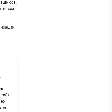
овщиков,
т и вам
низации
,
де,
 сайт
сех
аты,