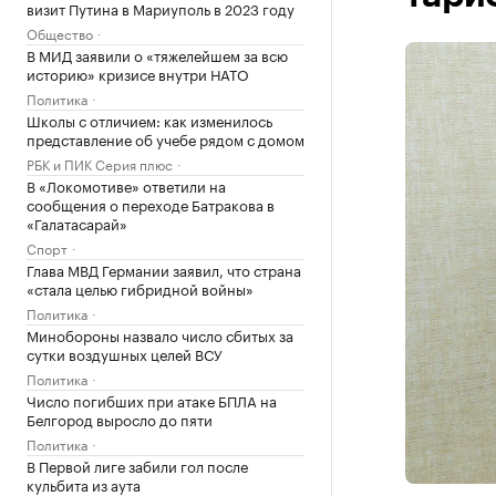
визит Путина в Мариуполь в 2023 году
Общество
В МИД заявили о «тяжелейшем за всю
историю» кризисе внутри НАТО
Политика
Школы с отличием: как изменилось
представление об учебе рядом с домом
РБК и ПИК Серия плюс
В «Локомотиве» ответили на
сообщения о переходе Батракова в
«Галатасарай»
Спорт
Глава МВД Германии заявил, что страна
«стала целью гибридной войны»
Политика
Минобороны назвало число сбитых за
сутки воздушных целей ВСУ
Политика
Число погибших при атаке БПЛА на
Белгород выросло до пяти
Политика
В Первой лиге забили гол после
кульбита из аута