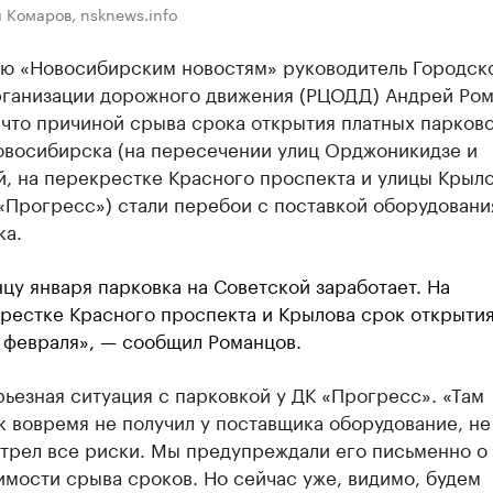
 Комаров, nsknews.info
ью «Новосибирским новостям» руководитель Городск
рганизации дорожного движения (РЦОДД) Андрей Ро
что причиной срыва срока открытия платных парково
овосибирска (на пересечении улиц Орджоникидзе и
, на перекрестке Красного проспекта и улицы Крыло
«Прогресс») стали перебои с поставкой оборудовани
ка.
нцу января парковка на Советской заработает. На
рестке Красного проспекта и Крылова срок открыти
 февраля», — сообщил Романцов.
ьезная ситуация с парковкой у ДК «Прогресс». «Там
 вовремя не получил у поставщика оборудование, не
трел все риски. Мы предупреждали его письменно о
мости срыва сроков. Но сейчас уже, видимо, будем