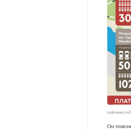
nsknews.inf
Он поясни