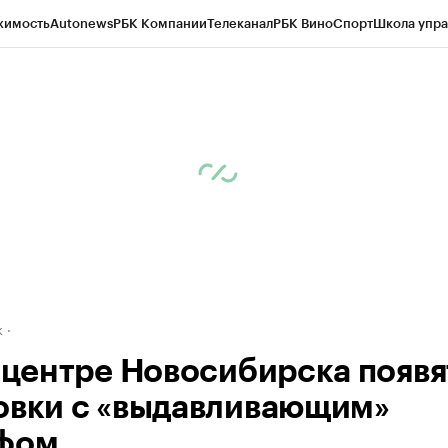
жимость
Autonews
РБК Компании
Телеканал
РБК Вино
Спорт
Школа упра
д
Стиль
Крипто
РБК Бизнес-среда
Дискуссионный клуб
Исследования
К
рагентов
Политика
Экономика
Бизнес
Технологии и медиа
Финансы
Рын
к
в центре Новосибирска появя
овки с «выдавливающим»
фом