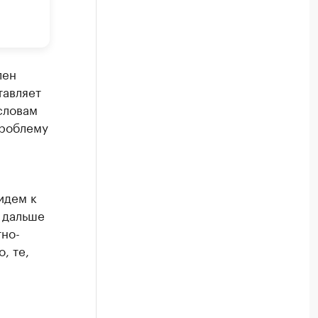
лен
тавляет
словам
проблему
идем к
м дальше
тно-
, те,