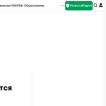
Новосибирск
вления РБК
РБК Образование
редитные рейтинги
Франшизы
Газета
ок наличной валюты
тся