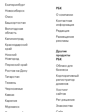
Екатеринбург
РБК
Новосибирск
О компании
Омск
Контактная
Башкортостан
информация
Вологодская
Редакция
область
Размещение
Калининград
рекламы
Краснодарский
край
Другие
Нижний
продукты
Новгород
РБК
Пермский край
Облако для
бизнеса
Ростов-на-Дону
Корпоративный
Татарстан
регистратор
Тюмень
доменов
Черноземье
Хостинг
сайтов
Кавказ
Рег.решения
Карелия
Знакомства
Мурманск
Сайт