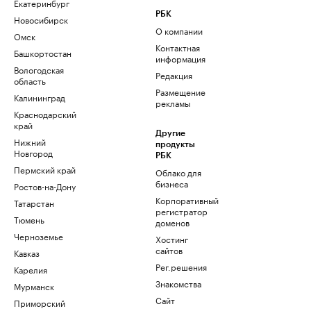
Екатеринбург
РБК
Новосибирск
О компании
Омск
Контактная
Башкортостан
информация
Вологодская
Редакция
область
Размещение
Калининград
рекламы
Краснодарский
край
Другие
Нижний
продукты
Новгород
РБК
Пермский край
Облако для
бизнеса
Ростов-на-Дону
Корпоративный
Татарстан
регистратор
Тюмень
доменов
Черноземье
Хостинг
сайтов
Кавказ
Рег.решения
Карелия
Знакомства
Мурманск
Сайт
Приморский
знакомств