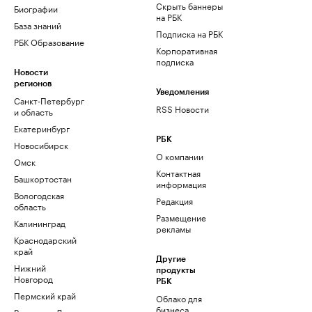
Скрыть баннеры
Биографии
на РБК
База знаний
Подписка на РБК
РБК Образование
Корпоративная
подписка
Новости
регионов
Уведомления
Санкт-Петербург
RSS Новости
и область
Екатеринбург
РБК
Новосибирск
О компании
Омск
Контактная
Башкортостан
информация
Вологодская
Редакция
область
Размещение
Калининград
рекламы
Краснодарский
край
Другие
Нижний
продукты
Новгород
РБК
Пермский край
Облако для
бизнеса
Ростов-на-Дону