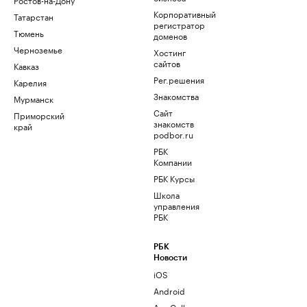
Корпоративный
Татарстан
регистратор
Тюмень
доменов
Черноземье
Хостинг
сайтов
Кавказ
Рег.решения
Карелия
Знакомства
Мурманск
Сайт
Приморский
знакомств
край
podbor.ru
РБК
Компании
РБК Курсы
Школа
управления
РБК
РБК
Новости
iOS
Android
AppGallery