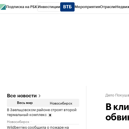
Подписка на РБК
Инвестиции
Мероприятия
Отрасли
Недви
РБК Курсы
РБК Life
Тренды
Визионеры
Национальные проекты
Горо
Спецпроекты СПб
Конференции СПб
Спецпроекты
Проверка конт
Дело Покуша
Все новости
Новосибирск
Весь мир
В кл
В Заельцовском районе строят второй
термальный комплекс
обви
Новосибирск
Wildberries сообщила о пожаре на