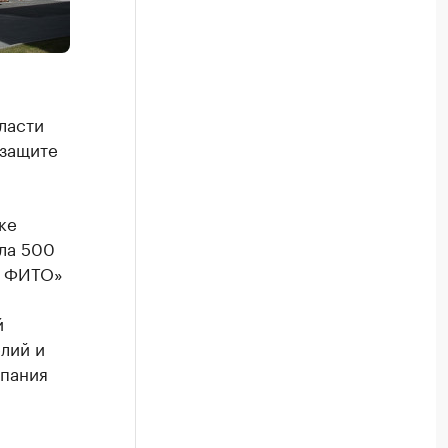
ласти
 защите
ке
ла 500
я ФИТО»
й
лий и
мпания