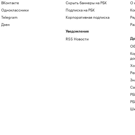
ВКонтакте
Скрыть баннеры на РБК
О 
Одноклассники
Подписка на РБК
Ко
Telegram
Корпоративная подписка
Ре
Дзен
Ра
Уведомления
RSS Новости
Др
Об
Ко
до
Хо
Ре
Зн
Са
РБ
РБ
Шк