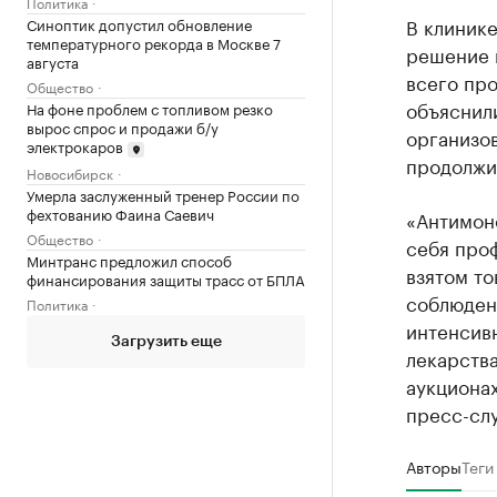
Политика
В клиник
Синоптик допустил обновление
температурного рекорда в Москве 7
решение 
августа
всего про
Общество
объяснили
На фоне проблем с топливом резко
вырос спрос и продажи б/у
организо
электрокаров
продолжит
Новосибирск
Умерла заслуженный тренер России по
фехтованию Фаина Саевич
«Антимон
Общество
себя про
Минтранс предложил способ
взятом то
финансирования защиты трасс от БПЛА
соблюден
Политика
интенсивн
Загрузить еще
лекарств
аукционах
пресс-сл
Авторы
Теги