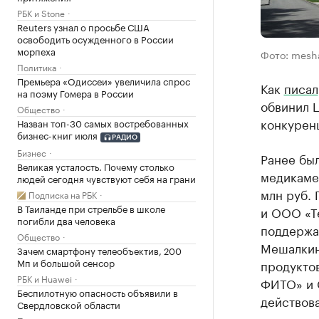
РБК и Stone
Reuters узнал о просьбе США
освободить осужденного в России
морпеха
Фото: mesha
Политика
Премьера «Одиссеи» увеличила спрос
Как
п
исал
на поэму Гомера в России
обвинил Ц
Общество
конкурен
Назван топ-30 самых востребованных
бизнес-книг июля
РАДИО
Бизнес
Ранее бы
Великая усталость. Почему столько
медикаме
людей сегодня чувствуют себя на грани
млн руб.
Подписка на РБК
В Таиланде при стрельбе в школе
и ООО «Т
погибли два человека
поддержа
Общество
Мешалкина
Зачем смартфону телеобъектив, 200
Мп и большой сенсор
продуктов
РБК и Huawei
ФИТО» и 
Беспилотную опасность объявили в
действова
Свердловской области