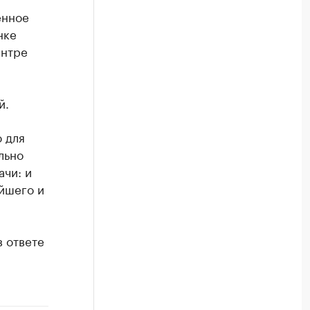
енное
нке
ентре
й.
 для
льно
ачи: и
йшего и
в ответе