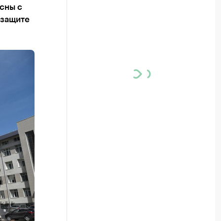
сны с
 защите