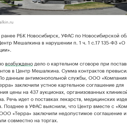
lkin.ru
ранее РБК Новосибирск, ​УФАС по Новосибирской об
ентр Мешалкина в нарушении п. 1 ч. 1 с.17 135-ФЗ «О
ции».
ло
возбуждено
дело о картельном сговоре при постав
нтов в Центр Мешалкина​. Сумма контрактов превыси
 По данным антимонопольной службы, ООО «Компани
ерра» заключили устное картельное соглашение для
ния цены на 437 аукционах, организованных клинико
. Речь идет о поставках лекарств, медицинских изде
. Позднее в УФАС выяснили, что Центр вместе с ​«Ко
ООО «Терра» заключили недопустимое соглашение и
ли совместно на торгах.