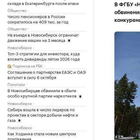
складе в Екатеринбурге после атаки
В ФГБУ «Н
Общество
обвинени
Число пенсионеров в России
конкурен
сократилось на 409 тыс. за год
Общество
На въезде в Новосибирск ограничат
движение машин на 3 месяца
Новосибирск
Топ-3 стратегии для инвестора, куда
вложить дивиденды летом 2026 года
Подписка на РБК
Соглашение о партнерстве ЕАЭС и ОАЭ
вступит в силу 6 октября
Политика
В Новосибирцев обвинили в сбыте
особо крупной партии наркотиков
Новосибирск
Сибирь вошла в число лидеров по
проектам в секторе добычи нефти и
газа
Новосибирск
Как Ходынка стала новым центром
притяжения