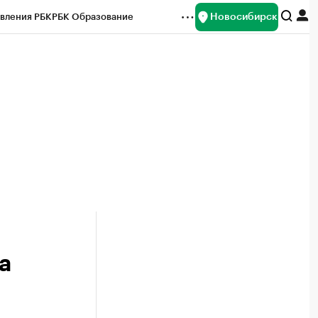
Новосибирск
вления РБК
РБК Образование
редитные рейтинги
Франшизы
Газета
ок наличной валюты
а