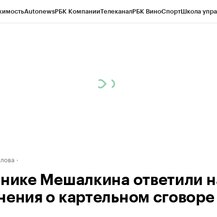
жимость
Autonews
РБК Компании
Телеканал
РБК Вино
Спорт
Школа упра
д
Стиль
Крипто
РБК Бизнес-среда
Дискуссионный клуб
Исследования
К
рагентов
Политика
Экономика
Бизнес
Технологии и медиа
Финансы
Рын
лова
инике Мешалкина ответили н
нения о картельном сговоре