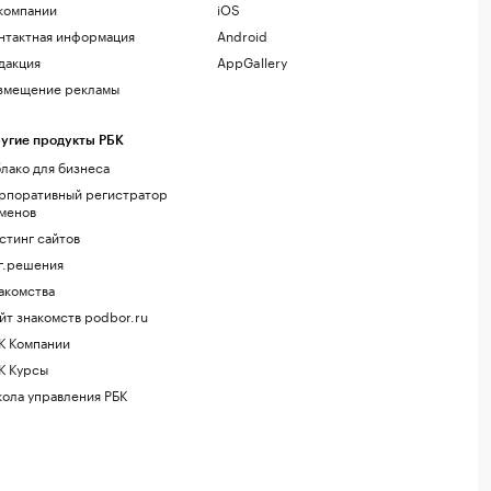
компании
iOS
нтактная информация
Android
дакция
AppGallery
змещение рекламы
угие продукты РБК
лако для бизнеса
рпоративный регистратор
менов
стинг сайтов
г.решения
акомства
йт знакомств podbor.ru
К Компании
К Курсы
ола управления РБК