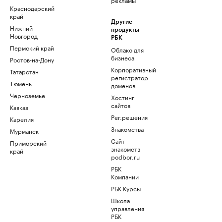
Краснодарский
край
Другие
Нижний
продукты
Новгород
РБК
Пермский край
Облако для
бизнеса
Ростов-на-Дону
Корпоративный
Татарстан
регистратор
Тюмень
доменов
Черноземье
Хостинг
сайтов
Кавказ
Рег.решения
Карелия
Знакомства
Мурманск
Сайт
Приморский
знакомств
край
podbor.ru
РБК
Компании
РБК Курсы
Школа
управления
РБК