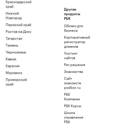
Краснодарский
край
Другие
Нижний
продукты
Новгород
РБК
Пермский край
Облако для
бизнеса
Ростов-на-Дону
Корпоративный
Татарстан
регистратор
Тюмень
доменов
Черноземье
Хостинг
сайтов
Кавказ
Рег.решения
Карелия
Знакомства
Мурманск
Сайт
Приморский
знакомств
край
podbor.ru
РБК
Компании
РБК Курсы
Школа
управления
РБК