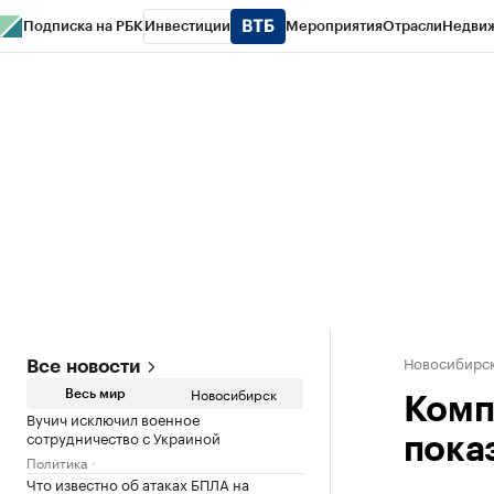
Подписка на РБК
Инвестиции
Мероприятия
Отрасли
Недви
РБК Курсы
РБК Life
Тренды
Визионеры
Национальные проекты
Горо
Спецпроекты СПб
Конференции СПб
Спецпроекты
Проверка конт
Новосибирс
Все новости
Новосибирск
Весь мир
Комп
Вучич исключил военное
сотрудничество с Украиной
пока
Политика
Что известно об атаках БПЛА на