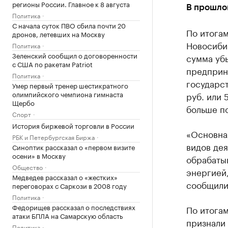
регионы России. Главное к 8 августа
В прошло
Политика
С начала суток ПВО сбила почти 20
По итогам
дронов, летевших на Москву
Новосибир
Политика
Зеленский сообщил о договоренности
сумма убы
с США по ракетам Patriot
предприни
Политика
государст
Умер первый тренер шестикратного
олимпийского чемпиона гимнаста
руб. или 
Щербо
больше по
Спорт
История биржевой торговли в России
«Основна
РБК и Петербургская Биржа
видов дея
Синоптик рассказал о «первом визите
осени» в Москву
обрабаты
Общество
энергией,
Медведев рассказал о «жестких»
сообщили
переговорах с Саркози в 2008 году
Политика
Федорищев рассказал о последствиях
По итога
атаки БПЛА на Самарскую область
признали 
Политика