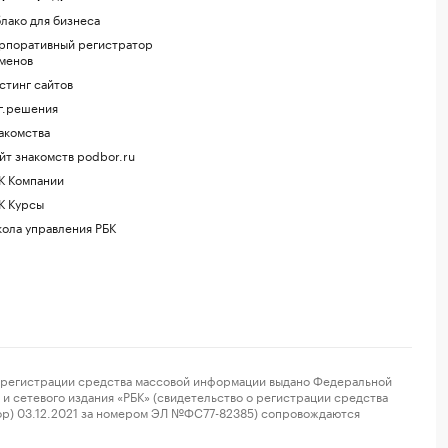
лако для бизнеса
рпоративный регистратор
менов
стинг сайтов
г.решения
акомства
йт знакомств podbor.ru
К Компании
К Курсы
ола управления РБК
регистрации средства массовой информации выдано Федеральной
и сетевого издания «РБК» (свидетельство о регистрации средства
ор) 03.12.2021 за номером ЭЛ №ФС77-82385) сопровождаются