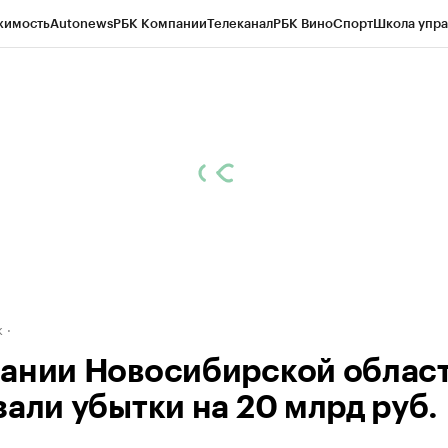
жимость
Autonews
РБК Компании
Телеканал
РБК Вино
Спорт
Школа упра
д
Стиль
Крипто
РБК Бизнес-среда
Дискуссионный клуб
Исследования
К
рагентов
Политика
Экономика
Бизнес
Технологии и медиа
Финансы
Рын
к
ании Новосибирской облас
зали убытки на 20 млрд руб.