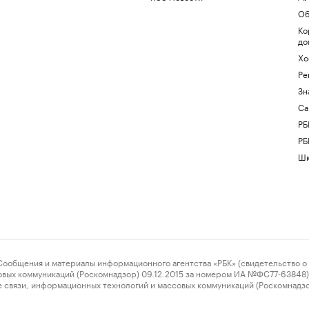
Об
Ко
до
Хо
Ре
Зн
Са
РБ
РБ
Шк
ения и материалы информационного агентства «РБК» (свидетельство о 
овых коммуникаций (Роскомнадзор) 09.12.2015 за номером ИА №ФС77-63848) 
 связи, информационных технологий и массовых коммуникаций (Роскомнадз