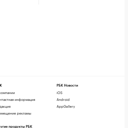
К
РБК Новости
компании
iOS
нтактная информация
Android
дакция
AppGallery
змещение рекламы
угие продукты РБК