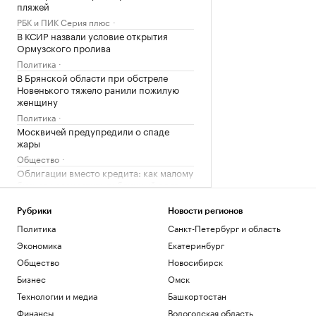
пляжей
РБК и ПИК Серия плюс
В КСИР назвали условие открытия
Ормузского пролива
Политика
В Брянской области при обстреле
Новенького тяжело ранили пожилую
женщину
Политика
Москвичей предупредили о спаде
жары
Общество
Облигации вместо кредита: как малому
бизнесу разместить публичный долг
РБК и МСП Банк
Рубрики
Новости регионов
Загрузить еще
Политика
Санкт-Петербург и область
Экономика
Екатеринбург
Общество
Новосибирск
Бизнес
Омск
Технологии и медиа
Башкортостан
Финансы
Вологодская область