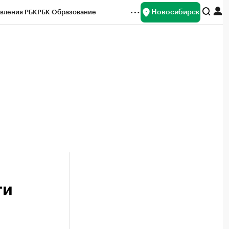
Новосибирск
вления РБК
РБК Образование
редитные рейтинги
Франшизы
Газета
ок наличной валюты
ти