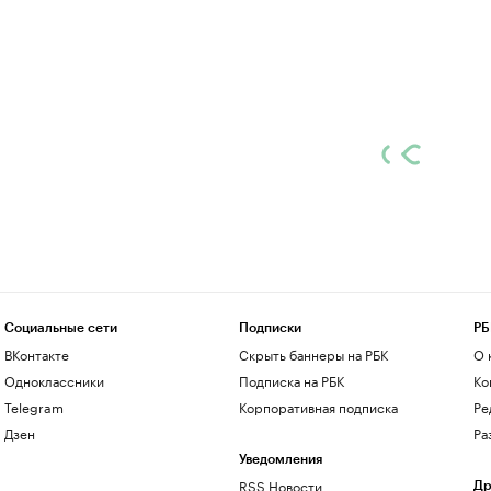
Социальные сети
Подписки
РБ
ВКонтакте
Скрыть баннеры на РБК
О 
Одноклассники
Подписка на РБК
Ко
Telegram
Корпоративная подписка
Ре
Дзен
Ра
Уведомления
RSS Новости
Др