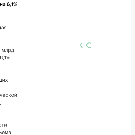
на 6,1%
щая
1 млрд
 6,1%
щих
ческой
, —
сти
бъема