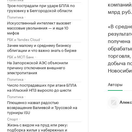
компаний
Трое пострадали при ударе БПЛА по
грузовику в Белгородской области
млрд руб.
Политика
Искусственный интеллект вызовет
«В средн
массовые увольнения — и еще 10
результат
мифов
РБК и Yandex Cloud
получена 
Зачем малому и среднему бизнесу
обрабаты
облигации и что важно знать о бирже
торговля,
РБК и МСП Банк
добыча п
На Запорожской АЭС объяснили
причину отключения внешнего
Новосиби
электропитания
Политика
Авторы
Число пострадавших при атаке БПЛА
на Ильский НПЗ выросло до шести
Политика
Плющенко назвал радостью
Алекс
возвращение Валиевой и Трусовой на
турниры ISU
Спорт
Жизнь с видом на пруд или реку:
подборка жилья у набережных и