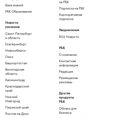
на РБК
База знаний
Подписка на РБК
РБК Образование
Корпоративная
подписка
Новости
регионов
Уведомления
Санкт-Петербург
RSS Новости
и область
Екатеринбург
РБК
Новосибирск
О компании
Омск
Контактная
Башкортостан
информация
Вологодская
Редакция
область
Размещение
Калининград
рекламы
Краснодарский
край
Другие
Нижний
продукты
Новгород
РБК
Пермский край
Облако для
бизнеса
Ростов-на-Дону