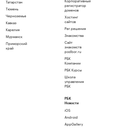
Корпоративный
Татарстан
регистратор
Тюмень
доменов
Черноземье
Хостинг
сайтов
Кавказ
Рег.решения
Карелия
Знакомства
Мурманск
Сайт
Приморский
знакомств
край
podbor.ru
РБК
Компании
РБК Курсы
Школа
управления
РБК
РБК
Новости
iOS
Android
AppGallery