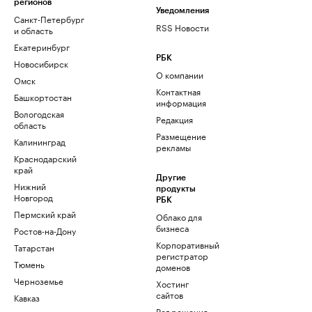
регионов
Уведомления
Санкт-Петербург
RSS Новости
и область
Екатеринбург
РБК
Новосибирск
О компании
Омск
Контактная
Башкортостан
информация
Вологодская
Редакция
область
Размещение
Калининград
рекламы
Краснодарский
край
Другие
Нижний
продукты
Новгород
РБК
Пермский край
Облако для
бизнеса
Ростов-на-Дону
Корпоративный
Татарстан
регистратор
Тюмень
доменов
Черноземье
Хостинг
сайтов
Кавказ
Рег.решения