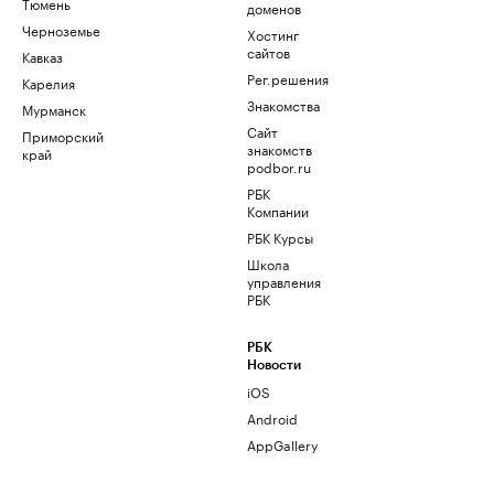
Тюмень
доменов
Черноземье
Хостинг
сайтов
Кавказ
Рег.решения
Карелия
Знакомства
Мурманск
Сайт
Приморский
знакомств
край
podbor.ru
РБК
Компании
РБК Курсы
Школа
управления
РБК
РБК
Новости
iOS
Android
AppGallery