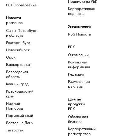
Подписка на РБК
РБК Образование
Корпоративная
подписка
Новости
регионов
Уведомления
Санкт-Петербург
RSS Новости
и область
Екатеринбург
РБК
Новосибирск
О компании
Омск
Контактная
Башкортостан
информация
Вологодская
Редакция
область
Размещение
Калининград
рекламы
Краснодарский
край
Другие
Нижний
продукты
Новгород
РБК
Пермский край
Облако для
бизнеса
Ростов-на-Дону
Корпоративный
Татарстан
регистратор