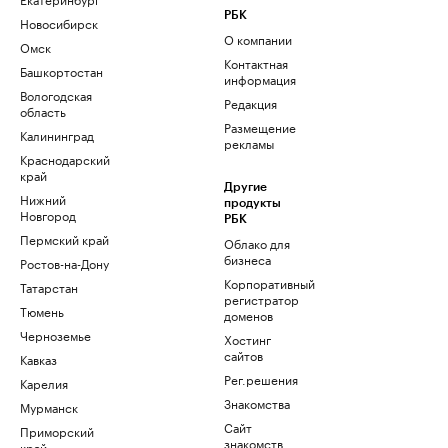
РБК
Новосибирск
О компании
Омск
Контактная
Башкортостан
информация
Вологодская
Редакция
область
Размещение
Калининград
рекламы
Краснодарский
край
Другие
Нижний
продукты
Новгород
РБК
Пермский край
Облако для
бизнеса
Ростов-на-Дону
Корпоративный
Татарстан
регистратор
Тюмень
доменов
Черноземье
Хостинг
сайтов
Кавказ
Рег.решения
Карелия
Знакомства
Мурманск
Сайт
Приморский
знакомств
край