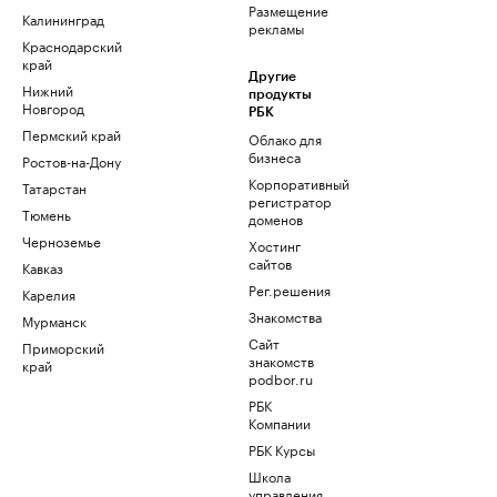
Размещение
Калининград
рекламы
Краснодарский
край
Другие
Нижний
продукты
Новгород
РБК
Пермский край
Облако для
бизнеса
Ростов-на-Дону
Корпоративный
Татарстан
регистратор
Тюмень
доменов
Черноземье
Хостинг
сайтов
Кавказ
Рег.решения
Карелия
Знакомства
Мурманск
Сайт
Приморский
знакомств
край
podbor.ru
РБК
Компании
РБК Курсы
Школа
управления