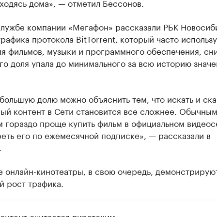
аходясь дома», — отметил Бессонов.
службе компании «Мегафон» рассказали РБК Новосиб
трафика протокола BitTorrent, который часто использу
ия фильмов, музыки и программного обеспечения, сн
го доля упала до минимального за всю историю значе
большую долю можно объяснить тем, что искать и ска
ый контент в Сети становится все сложнее. Обычны
м гораздо проще купить фильм в официальном видео
еть его по ежемесячной подписке», — рассказали в
.
е онлайн-кинотеатры, в свою очередь, демонстрирую
й рост трафика.
контент считается пиратским