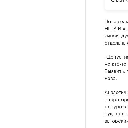
По словам
НГТУ Иван
киноиндус
отдельных
«Допустим
но кто-то
Выявить, 
Рева.
Аналогич
операторо
ресурс в 
будет вн
авторских