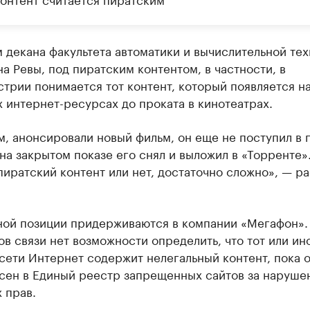
 декана факультета автоматики и вычислительной те
а Ревы, под пиратским контентом, в частности, в
трии понимается тот контент, который появляется н
 интернет-ресурсах до проката в кинотеатрах.
, анонсировали новый фильм, он еще не поступил в п
 на закрытом показе его снял и выложил в «Торренте»
пиратский контент или нет, достаточно сложно», — р
ной позиции придерживаются в компании «Мегафон».
в связи нет возможности определить, что тот или ин
сети Интернет содержит нелегальный контент, пока о
есен в Единый реестр запрещенных сайтов за наруше
 прав.