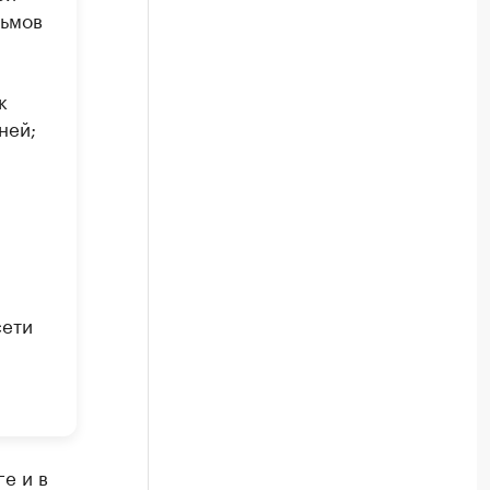
льмов
к
ней;
й
сети
е и в