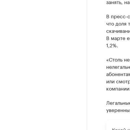
занять, н
В пресс-
что доля 
скачиван
В марте е
1,2%.
«Столь не
нелегальн
абонента
или смотр
компании
Легальны
уверенны
Какой 