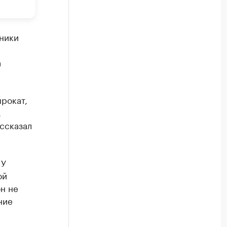
хники
а
рокат,
.
ассказал
 У
ой
н не
ние