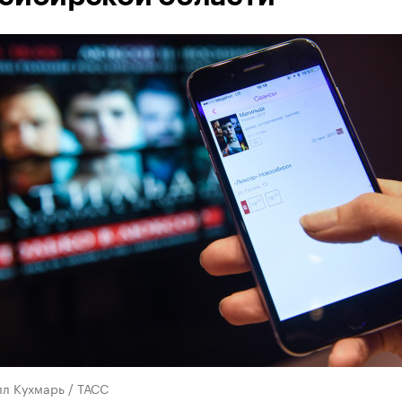
лл Кухмарь / ТАСС