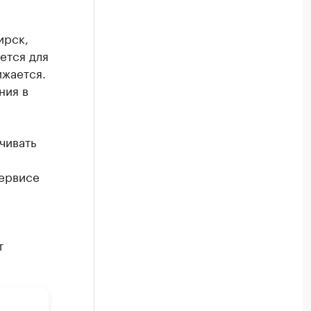
ирск,
ется для
ижается.
ния в
чивать
м
сервисе
т