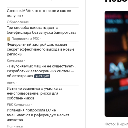
Степень MBA: что это такое и как ее
получить
Образование
Три способа взыскать долг с
бенефициара без запуска банкротства
Подписка на РБК
Федеральный застройщик назвал
секрет эффективного выхода в новые
регионы
Компании
«Неугоняемых машин не существует».
Разработчик автоохранных систем —
об автокражах
РАДИО
Авто
Изъятие земельного участка за
неиспользование: риски для
собственников
РБК Компании
Исландия попросила ЕС не
вмешиваться в референдум насчет
членства
Фото: Кири
Политика