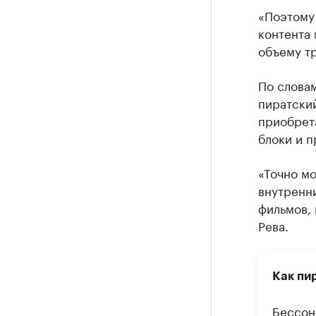
«Поэтому
контента 
объему тр
По словам
пиратский
приобрет
блоки и п
«Точно мо
внутренн
фильмов, 
Рева.
Как пи
Бессон