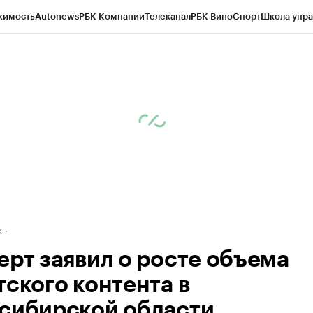
жимость
Autonews
РБК Компании
Телеканал
РБК Вино
Спорт
Школа упра
д
Стиль
Крипто
РБК Бизнес-среда
Дискуссионный клуб
Исследования
К
рагентов
Политика
Экономика
Бизнес
Технологии и медиа
Финансы
Рын
к
ерт заявил о росте объема
тского контента в
сибирской области