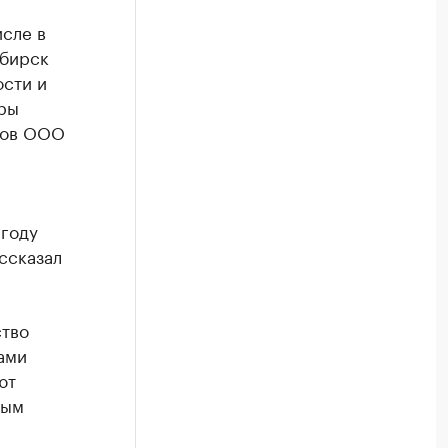
исле в
ибирск
ости и
ры
ков ООО
 году
ссказал
ство
ами
ют
ным