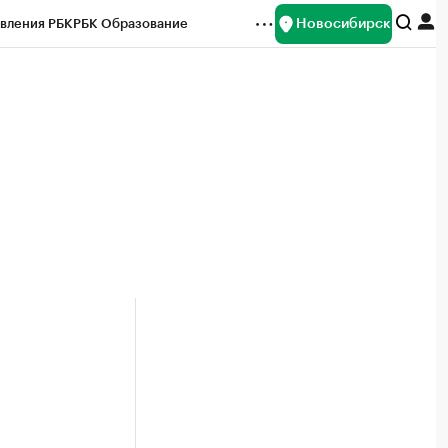
Новосибирск
вления РБК
РБК Образование
редитные рейтинги
Франшизы
Газета
ок наличной валюты