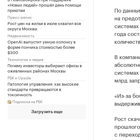
«Новых людей» прошёл день помощи
По данны
приютам
на предот
Пресс-релиз
Рост цен на жилье в июле охватил все
системах
округа Москвы
года сост
Недвижимость
количеств
OpenAI выпустит умную колонку в
форме пончика стоимостью более
$300
В компани
Технологии и медиа
абсолютн
Почему инвесторы выбирают офисы в
оживленных районах Москвы
системах 
РБК и Upside
млрд зап
Патология управления: как высокие
стандарты превращаются в
«Из-за бо
токсичность
Подписка на РБК
выдержива
Загрузить еще
Рост скач
прошлого 
с переход