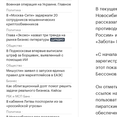
Военная операция на Украине. Главное
В текущем
Политика
Новосиби
В «Москва-Сити» задержали 20
сотрудников мошеннических
рассказал
криптообменников
противод
Политика
России» 
Глава «Эксмо» назвал три тренда на
рынке бизнес-литературы
«Забота» 
РАДИО
Общество
В Подмосковье впервые выписали
«С начал
штраф за борщевик, выявленный с
помощью ИИ
зарегистр
Общество
этот пока
Мишустин заявил о запуске единых
Бессонов
правил для маркетплейсов в ЕАЭС
Бизнес
Он отмети
Как облигационный долг помог решить
задачи реального бизнеса. Кейсы
ссылок на
РБК и МСП Банк
пользоват
В кабмине Литвы поспорили из-за
пиратски
«российской угрозы»
обеспече
Политика
В Новосибирске при поддержке