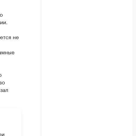
о
ии.
ется не
ламные
о
во
зал
ри