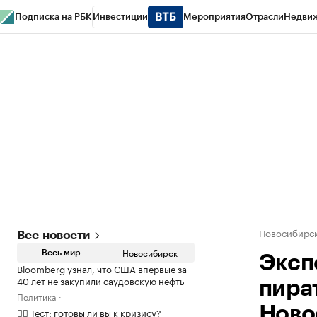
Подписка на РБК
Инвестиции
Мероприятия
Отрасли
Недви
РБК Курсы
РБК Life
Тренды
Визионеры
Национальные проекты
Горо
Спецпроекты СПб
Конференции СПб
Спецпроекты
Проверка конт
Новосибирс
Все новости
Новосибирск
Весь мир
Эксп
Bloomberg узнал, что США впервые за
40 лет не закупили саудовскую нефть
пира
Политика
Ново
✍🏻 Тест: готовы ли вы к кризису?