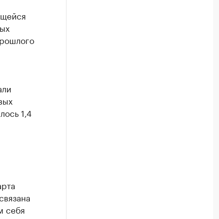
ющейся
вых
прошлого
али
вых
лось 1,4
арта
связана
м себя