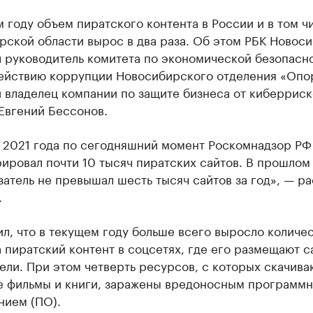
 году объем пиратского контента в России и в том ч
рской области вырос в два раза. Об этом РБК Новос
 руководитель комитета по экономической безопасн
ействию коррупции Новосибирского отделения «Опо
и владелец компании по защите бизнеса от киберрис
Евгений Бессонов.
а 2021 года по сегодняшний момент Роскомнадзор РФ
ировал почти 10 тысяч пиратских сайтов. В прошлом
затель не превышал шесть тысяч сайтов за год», — ра
.
л, что в текущем году больше всего выросло количе
 пиратский контент в соцсетях, где его размещают с
ели. При этом четверть ресурсов, с которых скачива
е фильмы и книги, заражены вредоносным программ
нием (ПО).