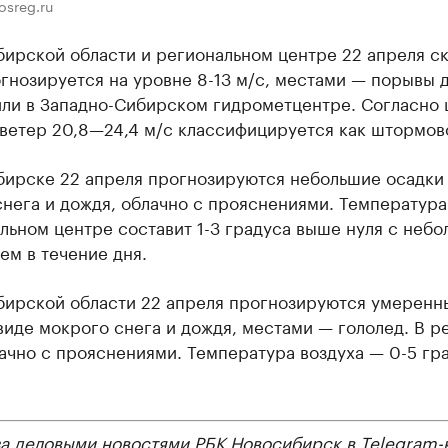
osreg.ru
бирской области и региональном центре 22 апреля с
гнозируется на уровне 8-13 м/c, местами — порывы д
или в Западно-Сибирском гидрометцентре. Согласно 
 ветер 20,8—24,4 м/c классифицируется как штормов
бирске 22 апреля прогнозируются небольшие осадки 
нега и дождя, облачно с прояснениями. Температура
льном центре составит 1-3 градуса выше нуля с неб
м в течение дня.
бирской области 22 апреля прогнозируются умеренн
виде мокрого снега и дождя, местами — гололед. В р
ачно с прояснениями. Температура воздуха — 0-5 гр
за деловыми новостями РБК Новосибирск в
Telegram-