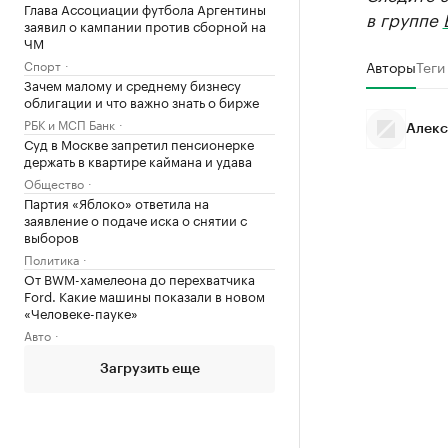
Глава Ассоциации футбола Аргентины
в группе
заявил о кампании против сборной на
ЧМ
Спорт
Авторы
Теги
Зачем малому и среднему бизнесу
облигации и что важно знать о бирже
РБК и МСП Банк
Алекс
Суд в Москве запретил пенсионерке
держать в квартире каймана и удава
Общество
Партия «Яблоко» ответила на
заявление о подаче иска о снятии с
выборов
Политика
От BWM-хамелеона до перехватчика
Ford. Какие машины показали в новом
«Человеке-пауке»
Авто
Загрузить еще