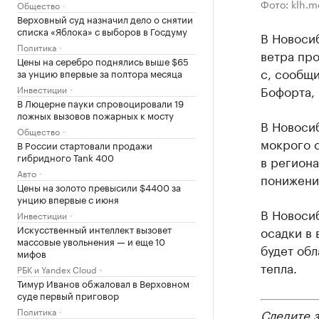
Фото: klh.m
Общество
Верховный суд назначил дело о снятии
списка «Яблока» с выборов в Госдуму
В Новоси
Политика
ветра про
Цены на серебро поднялись выше $65
с, сообщ
за унцию впервые за полтора месяца
Бофорта,
Инвестиции
В Люцерне пауки спровоцировали 19
ложных вызовов пожарных к мосту
В Новоси
Общество
мокрого с
В России стартовали продажи
гибридного Tank 400
в региона
Авто
понижение
Цены на золото превысили $4400 за
унцию впервые с июня
В Новоси
Инвестиции
Искусственный интеллект вызовет
осадки в 
массовые увольнения — и еще 10
будет обл
мифов
тепла.
РБК и Yandex Cloud
Тимур Иванов обжаловал в Верховном
суде первый приговор
Политика
Следите 