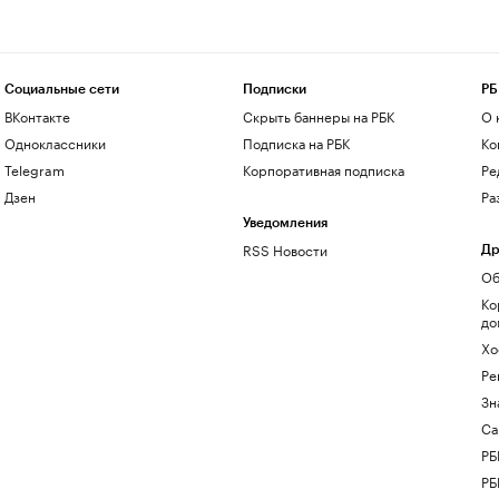
Социальные сети
Подписки
РБ
ВКонтакте
Скрыть баннеры на РБК
О 
Одноклассники
Подписка на РБК
Ко
Telegram
Корпоративная подписка
Ре
Дзен
Ра
Уведомления
RSS Новости
Др
Об
Ко
до
Хо
Ре
Зн
Са
РБ
РБ