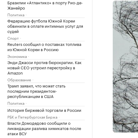
Бразилии «Атлантико» в порту Рио-де-
Жанейро
Политика
Федерацию футбола Южной Кореи
обвинили в оплате интимных услуг для
судей
Спорт
Reuters сообщил о поставках топлива
из Южной Кореи в Россию
Экономика
Энди Джасси против бюрократии. Как
новый CEO устроил перестройку в
Amazon
Образование
Трамп заявил, что может стать
последним президентом-
республиканцем в США
Политика
История биржевой торговли в России
РБК и Петербургская Биржа
Власти Домодедово сообщили о
ликвидации разлива химикатов после
атаки ВСУ