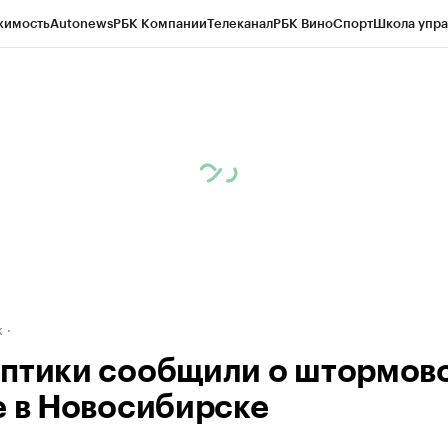
жимость
Autonews
РБК Компании
Телеканал
РБК Вино
Спорт
Школа упра
д
Стиль
Крипто
РБК Бизнес-среда
Дискуссионный клуб
Исследования
К
рагентов
Политика
Экономика
Бизнес
Технологии и медиа
Финансы
Рын
к
птики сообщили о штормов
е в Новосибирске