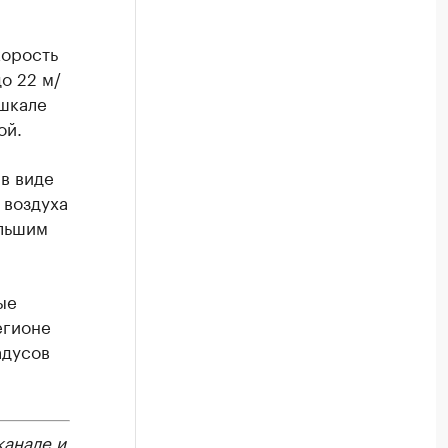
корость
о 22 м/
шкале
ой.
в виде
 воздуха
ольшим
ые
егионе
адусов
канале
и