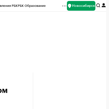
Новосибирск
вления РБК
РБК Образование
редитные рейтинги
Франшизы
Газета
ок наличной валюты
ом