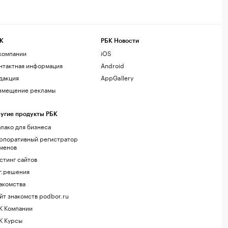
К
РБК Новости
компании
iOS
нтактная информация
Android
дакция
AppGallery
змещение рекламы
угие продукты РБК
лако для бизнеса
рпоративный регистратор
менов
стинг сайтов
г.решения
акомства
йт знакомств podbor.ru
К Компании
К Курсы