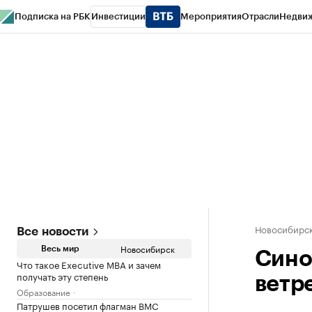
Подписка на РБК
Инвестиции
Мероприятия
Отрасли
Недви
РБК Курсы
РБК Life
Тренды
Визионеры
Национальные проекты
Горо
Спецпроекты СПб
Конференции СПб
Спецпроекты
Проверка конт
Новосибирс
Все новости
Новосибирск
Весь мир
Сино
Что такое Executive MBA и зачем
получать эту степень
ветр
Образование
Патрушев посетил флагман ВМС