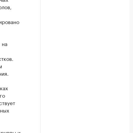
рлов,
ировано
 на
тков.
м
ния.
ках
го
ствует
жных
группы и