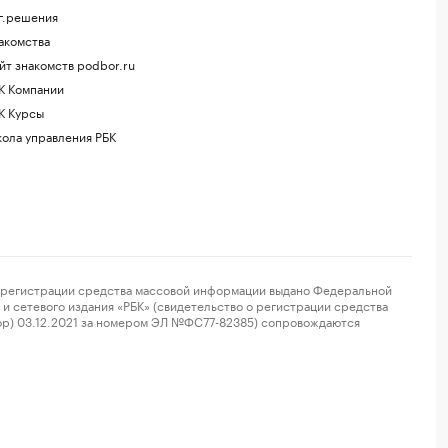
г.решения
акомства
йт знакомств podbor.ru
К Компании
К Курсы
ола управления РБК
регистрации средства массовой информации выдано Федеральной
и сетевого издания «РБК» (свидетельство о регистрации средства
ор) 03.12.2021 за номером ЭЛ №ФС77-82385) сопровождаются