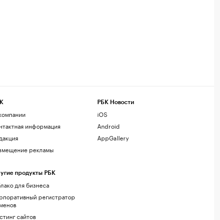
К
РБК Новости
компании
iOS
нтактная информация
Android
дакция
AppGallery
змещение рекламы
угие продукты РБК
лако для бизнеса
рпоративный регистратор
менов
стинг сайтов