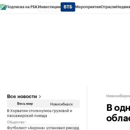
Подписка на РБК
Инвестиции
Мероприятия
Отрасли
Недви
РБК Курсы
РБК Life
Тренды
Визионеры
Национальные проекты
Горо
Спецпроекты СПб
Конференции СПб
Спецпроекты
Проверка конт
Новосибирс
Все новости
Новосибирск
Весь мир
В од
В Хорватии столкнулись грузовой и
пассажирский поезда
обла
Общество
Футболист «Акрона» установил рекорд