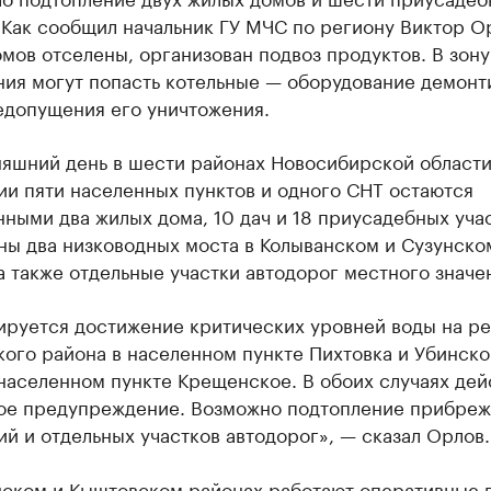
 Как сообщил начальник ГУ МЧС по региону Виктор О
мов отселены, организован подвоз продуктов. В зону
ния могут попасть котельные — оборудование демонт
едопущения его уничтожения.
няшний день в шести районах Новосибирской области
ии пяти населенных пунктов и одного СНТ остаются
ными два жилых дома, 10 дач и 18 приусадебных учас
ны два низководных моста в Колыванском и Сузунско
а также отдельные участки автодорог местного значе
ируется достижение критических уровней воды на ре
ого района в населенном пункте Пихтовка и Убинско
населенном пункте Крещенское. В обоих случаях дей
ое предупреждение. Возможно подтопление прибре
й и отдельных участков автодорог», — сказал Орлов.
нском и Кыштовском районах работают оперативные 