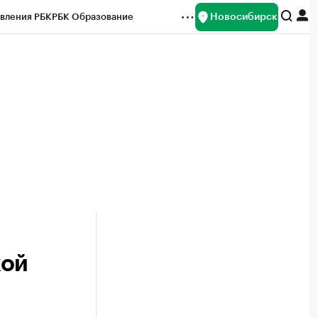
Новосибирск
вления РБК
РБК Образование
редитные рейтинги
Франшизы
Газета
ок наличной валюты
кой