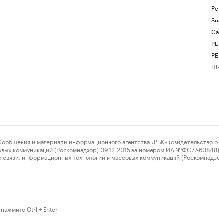
Ре
Зн
Са
РБ
РБ
Шк
ения и материалы информационного агентства «РБК» (свидетельство о 
овых коммуникаций (Роскомнадзор) 09.12.2015 за номером ИА №ФС77-63848) 
 связи, информационных технологий и массовых коммуникаций (Роскомнадз
нажмите Ctrl + Enter