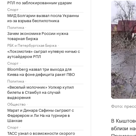
РПЛ по заблокированным ударам
Спорт
МИД Болгарии вызвал посла Украины
из-за взрыва беспилотника
Политика
Зачем экономике России нужна
товарная биржа
РБК и Петербургская Биржа
«Локомотив» сыграл нулевую ничью с
аутсайдером РПЛ
Спорт
Bloomberg назвал три выхода для
Киева на фоне дефицита ракет ПВО
Политика
«Веселый молочник» Уолкер купил
билеты в Стамбул на случай
выдворения
Общество
Фото: прес
Марат и Динара Сафины сыграют с
Федерером и Ли На на турнире в
В Кыштов
Шанхае
вблизи на
Спорт
ТАСС узнал о возможности скорого
Произошл