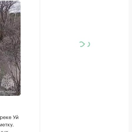
реке Уй
метку.
ных