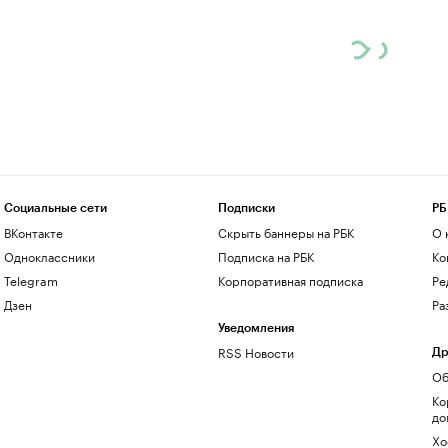
Социальные сети
Подписки
РБ
ВКонтакте
Скрыть баннеры на РБК
О 
Одноклассники
Подписка на РБК
Ко
Telegram
Корпоративная подписка
Ре
Дзен
Ра
Уведомления
RSS Новости
Др
Об
Ко
до
Хо