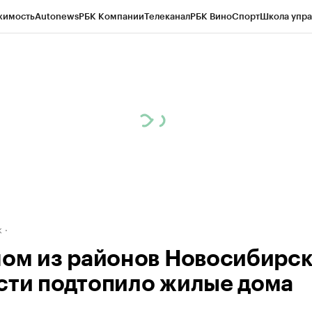
жимость
Autonews
РБК Компании
Телеканал
РБК Вино
Спорт
Школа упра
д
Стиль
Крипто
РБК Бизнес-среда
Дискуссионный клуб
Исследования
К
рагентов
Политика
Экономика
Бизнес
Технологии и медиа
Финансы
Рын
к
ном из районов Новосибирс
сти подтопило жилые дома