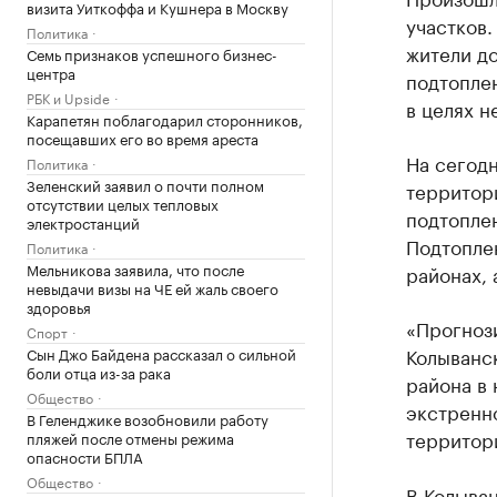
визита Уиткоффа и Кушнера в Москву
участков.
Политика
жители до
Семь признаков успешного бизнес-
центра
подтопле
РБК и Upside
в целях н
Карапетян поблагодарил сторонников,
посещавших его во время ареста
На сегод
Политика
Зеленский заявил о почти полном
территор
отсутствии целых тепловых
подтоплен
электростанций
Подтопле
Политика
Мельникова заявила, что после
районах, 
невыдачи визы на ЧЕ ей жаль своего
здоровья
«Прогноз
Спорт
Колыванск
Сын Джо Байдена рассказал о сильной
боли отца из-за рака
района в 
Общество
экстренн
В Геленджике возобновили работу
территори
пляжей после отмены режима
опасности БПЛА
Общество
В Колыва