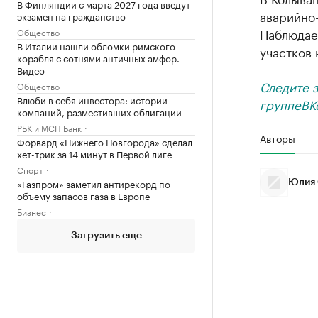
В Финляндии с марта 2027 года введут
аварийно-
экзамен на гражданство
Наблюдае
Общество
В Италии нашли обломки римского
участков 
корабля с сотнями античных амфор.
Видео
Следите 
Общество
Влюби в себя инвестора: истории
группе
ВК
компаний, разместивших облигации
РБК и МСП Банк
Авторы
Форвард «Нижнего Новгорода» сделал
хет-трик за 14 минут в Первой лиге
Спорт
«Газпром» заметил антирекорд по
Юлия 
объему запасов газа в Европе
Бизнес
Загрузить еще