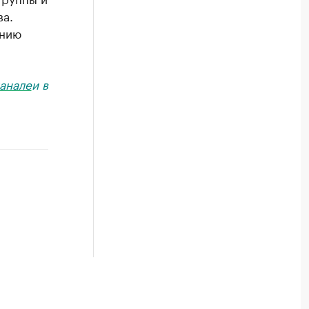
ва.
ению
анале
и в