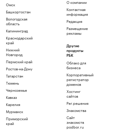
О компании
Омск
Контактная
Башкортостан
информация
Вологодская
Редакция
область
Размещение
Калининград
рекламы
Краснодарский
край
Другие
Нижний
продукты
Новгород
РБК
Пермский край
Облако для
бизнеса
Ростов-на-Дону
Корпоративный
Татарстан
регистратор
Тюмень
доменов
Черноземье
Хостинг
сайтов
Кавказ
Рег.решения
Карелия
Знакомства
Мурманск
Сайт
Приморский
знакомств
край
podbor.ru