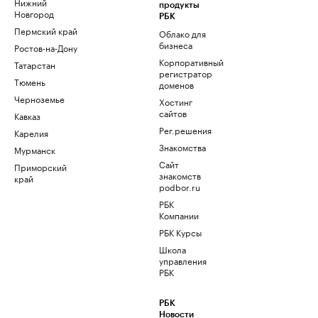
Нижний
продукты
Новгород
РБК
Пермский край
Облако для
бизнеса
Ростов-на-Дону
Корпоративный
Татарстан
регистратор
Тюмень
доменов
Черноземье
Хостинг
сайтов
Кавказ
Рег.решения
Карелия
Знакомства
Мурманск
Сайт
Приморский
знакомств
край
podbor.ru
РБК
Компании
РБК Курсы
Школа
управления
РБК
РБК
Новости