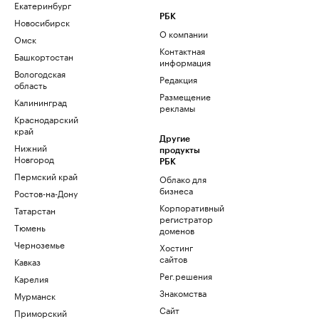
Екатеринбург
РБК
Новосибирск
О компании
Омск
Контактная
Башкортостан
информация
Вологодская
Редакция
область
Размещение
Калининград
рекламы
Краснодарский
край
Другие
Нижний
продукты
Новгород
РБК
Пермский край
Облако для
бизнеса
Ростов-на-Дону
Корпоративный
Татарстан
регистратор
Тюмень
доменов
Черноземье
Хостинг
сайтов
Кавказ
Рег.решения
Карелия
Знакомства
Мурманск
Сайт
Приморский