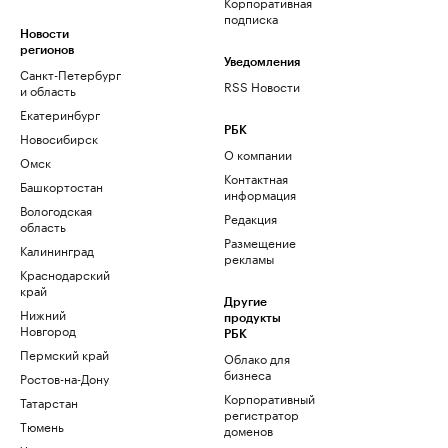
Корпоративная
подписка
Новости
регионов
Уведомления
Санкт-Петербург
RSS Новости
и область
Екатеринбург
РБК
Новосибирск
О компании
Омск
Контактная
Башкортостан
информация
Вологодская
Редакция
область
Размещение
Калининград
рекламы
Краснодарский
край
Другие
Нижний
продукты
Новгород
РБК
Пермский край
Облако для
бизнеса
Ростов-на-Дону
Корпоративный
Татарстан
регистратор
Тюмень
доменов