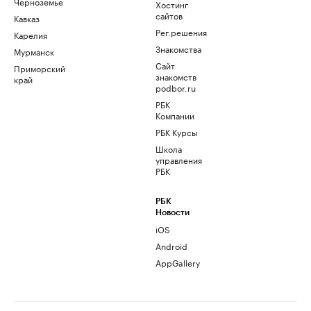
Черноземье
Хостинг
сайтов
Кавказ
Рег.решения
Карелия
Знакомства
Мурманск
Сайт
Приморский
знакомств
край
podbor.ru
РБК
Компании
РБК Курсы
Школа
управления
РБК
РБК
Новости
iOS
Android
AppGallery