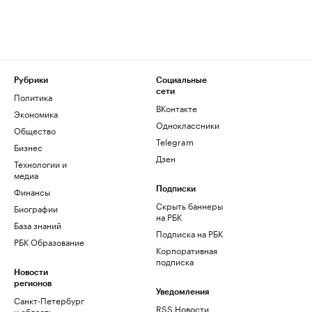
Рубрики
Социальные
сети
Политика
ВКонтакте
Экономика
Одноклассники
Общество
Telegram
Бизнес
Дзен
Технологии и
медиа
Финансы
Подписки
Скрыть баннеры
Биографии
на РБК
База знаний
Подписка на РБК
РБК Образование
Корпоративная
подписка
Новости
регионов
Уведомления
Санкт-Петербург
RSS Новости
и область