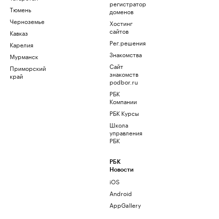
регистратор
Тюмень
доменов
Черноземье
Хостинг
сайтов
Кавказ
Рег.решения
Карелия
Знакомства
Мурманск
Сайт
Приморский
знакомств
край
podbor.ru
РБК
Компании
РБК Курсы
Школа
управления
РБК
РБК
Новости
iOS
Android
AppGallery