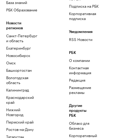
База знаний
Подписка на РБК
РБК Образование
Корпоративная
подписка
Новости
регионов
Уведомления
Санкт-Петербург
RSS Новости
и область
Екатеринбург
РБК
Новосибирск
О компании
Омск
Контактная
Башкортостан
информация
Вологодская
Редакция
область
Размещение
Калининград
рекламы
Краснодарский
край
Другие
Нижний
продукты
Новгород
РБК
Пермский край
Облако для
бизнеса
Ростов-на-Дону
Корпоративный
Татарстан