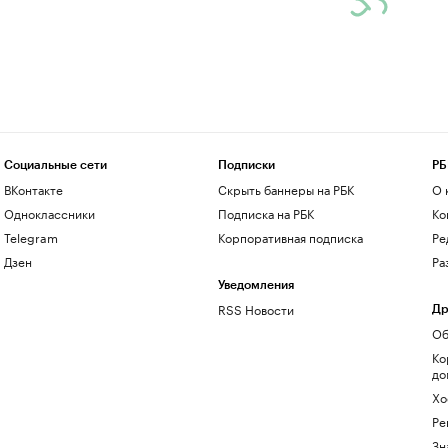
Социальные сети
Подписки
РБ
ВКонтакте
Скрыть баннеры на РБК
О 
Одноклассники
Подписка на РБК
Ко
Telegram
Корпоративная подписка
Ре
Дзен
Ра
Уведомления
RSS Новости
Др
Об
Ко
до
Хо
Ре
Зн