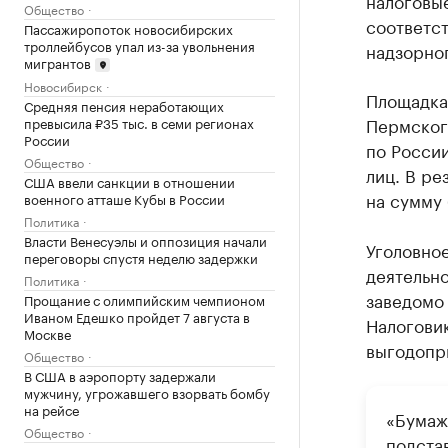
налоговые
Общество
соответс
Пассажиропоток новосибирских
троллейбусов упал из-за увольнения
надзорно
мигрантов
Новосибирск
Площадка
Средняя пенсия неработающих
Пермского
превысила ₽35 тыс. в семи регионах
России
по России
Общество
лиц. В р
США ввели санкции в отношении
на сумму 
военного атташе Кубы в России
Политика
Власти Венесуэлы и оппозиция начали
Уголовное
переговоры спустя неделю задержки
деятельно
Политика
заведомо 
Прощание с олимпийским чемпионом
Иваном Едешко пройдет 7 августа в
Налоговик
Москве
выгодопр
Общество
В США в аэропорту задержали
мужчину, угрожавшего взорвать бомбу
на рейсе
«Бумаж
Общество
подста