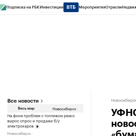
Подписка на РБК
Инвестиции
Мероприятия
Отрасли
Недви
РБК Курсы
РБК Life
Тренды
Визионеры
Национальные проекты
Горо
Спецпроекты СПб
Конференции СПб
Спецпроекты
Проверка конт
Новосибирс
Все новости
Новосибирск
Весь мир
УФНС
На фоне проблем с топливом резко
вырос спрос и продажи б/у
ново
электрокаров
Новосибирск
«бум