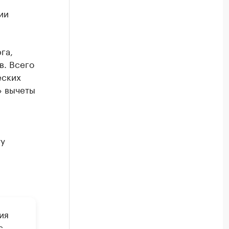
я
ии
га,
в. Всего
еских
» вычеты
ту
ия
с