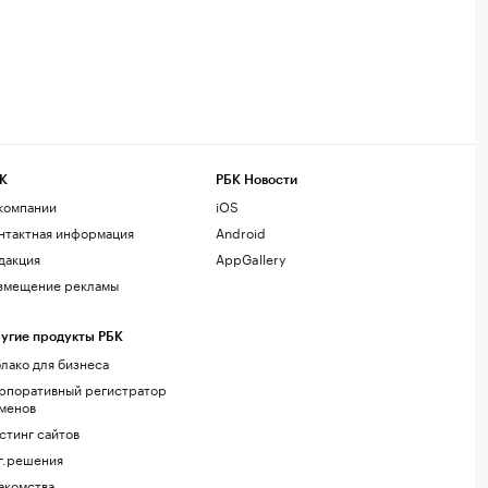
К
РБК Новости
компании
iOS
нтактная информация
Android
дакция
AppGallery
змещение рекламы
угие продукты РБК
лако для бизнеса
рпоративный регистратор
менов
стинг сайтов
г.решения
акомства