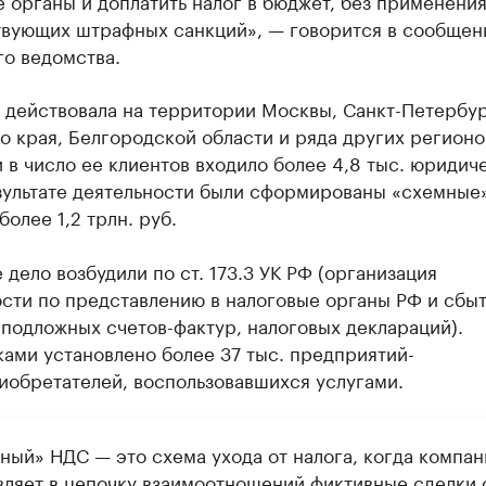
 органы и доплатить налог в бюджет, без применени
твующих штрафных санкций», — говорится в сообщен
го ведомства.
 действовала на территории Москвы, Санкт-Петербур
 края, Белгородской области и ряда других регионо
 в число ее клиентов входило более 4,8 тыс. юридич
езультате деятельности были сформированы «схемные
более 1,2 трлн. руб.
 дело возбудили по ст. 173.3 УК РФ (организация
сти по представлению в налоговые органы РФ и сбы
подложных счетов-фактур, налоговых деклараций).
ами установлено более 37 тыс. предприятий-
иобретателей, воспользовавшихся услугами.
ный» НДС — это схема ухода от налога, когда компан
вляет в цепочку взаимоотношений фиктивные сделки 