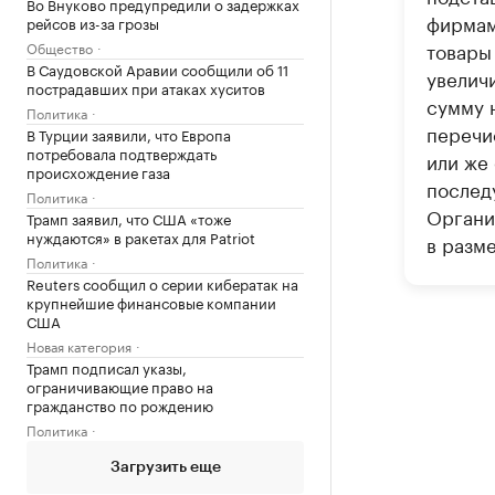
Во Внуково предупредили о задержках
фирмам
рейсов из-за грозы
товары
Общество
В Саудовской Аравии сообщили об 11
увелич
пострадавших при атаках хуситов
сумму н
Политика
перечи
В Турции заявили, что Европа
потребовала подтверждать
или же
происхождение газа
послед
Политика
Органи
Трамп заявил, что США «тоже
нуждаются» в ракетах для Patriot
в разм
Политика
Reuters сообщил о серии кибератак на
крупнейшие финансовые компании
США
Новая категория
Трамп подписал указы,
ограничивающие право на
гражданство по рождению
Политика
Загрузить еще