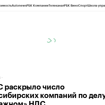
жимость
Autonews
РБК Компании
Телеканал
РБК Вино
Спорт
Школа упра
д
Стиль
Крипто
РБК Бизнес-среда
Дискуссионный клуб
Исследования
К
рагентов
Политика
Экономика
Бизнес
Технологии и медиа
Финансы
Рын
к
 раскрыло число
сибирских компаний по делу
ажном» НДС