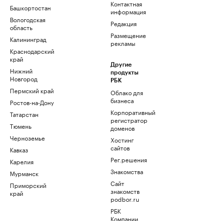
Контактная
Башкортостан
информация
Вологодская
Редакция
область
Размещение
Калининград
рекламы
Краснодарский
край
Другие
Нижний
продукты
Новгород
РБК
Пермский край
Облако для
бизнеса
Ростов-на-Дону
Корпоративный
Татарстан
регистратор
Тюмень
доменов
Черноземье
Хостинг
сайтов
Кавказ
Рег.решения
Карелия
Знакомства
Мурманск
Сайт
Приморский
знакомств
край
podbor.ru
РБК
Компании