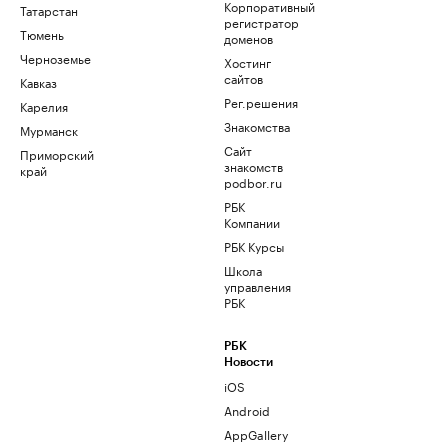
Корпоративный
Татарстан
регистратор
Тюмень
доменов
Черноземье
Хостинг
сайтов
Кавказ
Рег.решения
Карелия
Знакомства
Мурманск
Сайт
Приморский
знакомств
край
podbor.ru
РБК
Компании
РБК Курсы
Школа
управления
РБК
РБК
Новости
iOS
Android
AppGallery