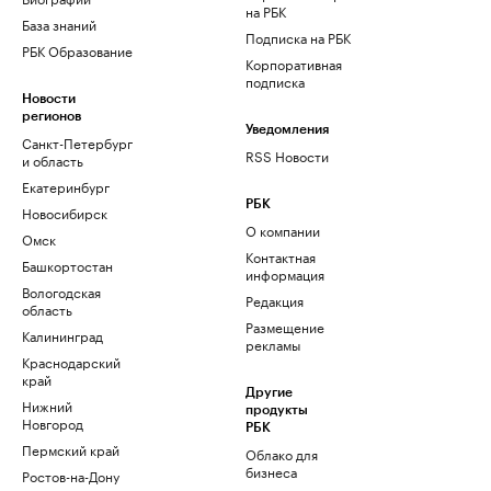
на РБК
База знаний
Подписка на РБК
РБК Образование
Корпоративная
подписка
Новости
регионов
Уведомления
Санкт-Петербург
RSS Новости
и область
Екатеринбург
РБК
Новосибирск
О компании
Омск
Контактная
Башкортостан
информация
Вологодская
Редакция
область
Размещение
Калининград
рекламы
Краснодарский
край
Другие
Нижний
продукты
Новгород
РБК
Пермский край
Облако для
бизнеса
Ростов-на-Дону