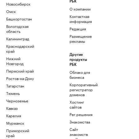
РБК
Новосибирск
О компании
Омск
Контактная
Башкортостан
информация
Вологодская
Редакция
область
Размещение
Калининград
рекламы
Краснодарский
край
Другие
Нижний
продукты
Новгород
РБК
Пермский край
Облако для
бизнеса
Ростов-на-Дону
Корпоративный
Татарстан
регистратор
Тюмень
доменов
Черноземье
Хостинг
сайтов
Кавказ
Рег.решения
Карелия
Знакомства
Мурманск
Сайт
Приморский
знакомств
край
podbor.ru