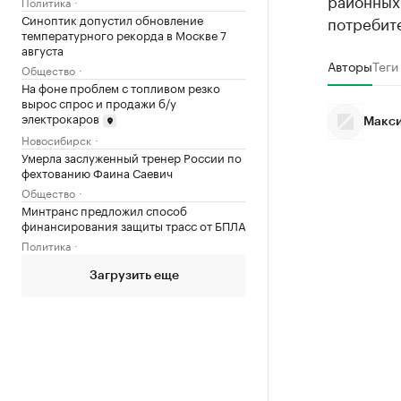
районных
Политика
Синоптик допустил обновление
потребит
температурного рекорда в Москве 7
августа
Авторы
Теги
Общество
На фоне проблем с топливом резко
вырос спрос и продажи б/у
электрокаров
Макси
Новосибирск
Умерла заслуженный тренер России по
фехтованию Фаина Саевич
Общество
Минтранс предложил способ
финансирования защиты трасс от БПЛА
Политика
Загрузить еще