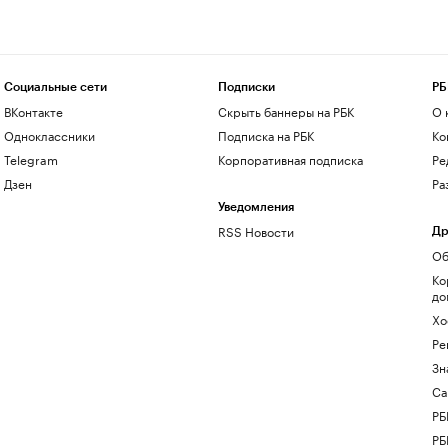
Социальные сети
Подписки
РБ
ВКонтакте
Скрыть баннеры на РБК
О 
Одноклассники
Подписка на РБК
Ко
Telegram
Корпоративная подписка
Ре
Дзен
Ра
Уведомления
RSS Новости
Др
Об
Ко
до
Хо
Ре
Зн
Са
РБ
РБ