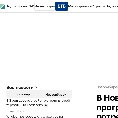
Подписка на РБК
Инвестиции
Мероприятия
Отрасли
Недви
РБК Курсы
РБК Life
Тренды
Визионеры
Национальные проекты
Горо
Спецпроекты СПб
Конференции СПб
Спецпроекты
Проверка конт
Новосибирс
Все новости
Новосибирск
Весь мир
В Но
В Заельцовском районе строят второй
термальный комплекс
прог
Новосибирск
потр
Wildberries сообщила о пожаре на