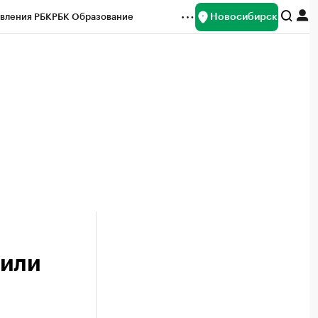
Новосибирск
вления РБК
РБК Образование
редитные рейтинги
Франшизы
Газета
ок наличной валюты
дили