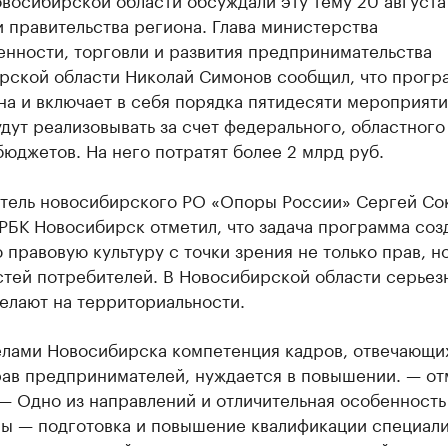
 правительства региона.​ Глава министерства
нности, торговли и развития предпринимательства
рской области Николай Симонов сообщил, что прогр
а и включает в себя порядка пятидесяти мероприяти
дут реализовывать за счет федерального, областного
юджетов. На него потратят более 2 млрд руб.
тель новосибирского РО «Опоры России» Сергей Сок
РБК Новосибирск отметил, что задача программа соз
правовую культуру с точки зрения не только прав, но
стей потребителей. В Новосибирской области серьез
елают на территориальности.
елами Новосибирска компетенция кадров, отвечающих
рав предпринимателей, нуждается в повышении. — от
— Одно из направлений и отличительная особенност
ы — подготовка и повышение квалификации специал