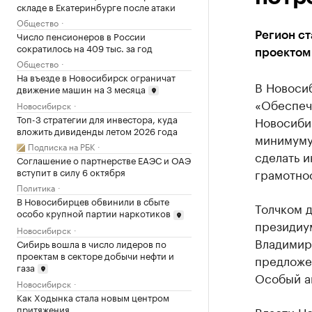
складе в Екатеринбурге после атаки
Общество
Число пенсионеров в России
Регион ст
сократилось на 409 тыс. за год
проектом
Общество
На въезде в Новосибирск ограничат
В Новоси
движение машин на 3 месяца
«Обеспеч
Новосибирск
Топ-3 стратегии для инвестора, куда
Новосибир
вложить дивиденды летом 2026 года
минимуму
Подписка на РБК
сделать и
Соглашение о партнерстве ЕАЭС и ОАЭ
грамотно
вступит в силу 6 октября
Политика
В Новосибирцев обвинили в сбыте
Толчком 
особо крупной партии наркотиков
президиум
Новосибирск
Владимир
Сибирь вошла в число лидеров по
проектам в секторе добычи нефти и
предложе
газа
Особый ак
Новосибирск
Как Ходынка стала новым центром
притяжения
Власти Но