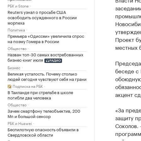
РБК и Stone
заседании
Reuters узнал о просьбе США
промышле
освободить осужденного в России
Новосиби
морпеха
Политика
утвержден
Премьера «Одиссеи» увеличила спрос
Проект бу
на поэму Гомера в России
местных б
Общество
Назван топ-30 самых востребованных
бизнес-книг июля
Председа
РАДИО
Бизнес
беседе с 
Великая усталость. Почему столько
обоюдную 
людей сегодня чувствуют себя на грани
обязанно
Подписка на РБК
В Таиланде при стрельбе в школе
акцент сд
погибли два человека
Общество
«За пред
Зачем смартфону телеобъектив, 200
Мп и большой сенсор
защиту п
РБК и Huawei
Соколов. 
Беспилотную опасность объявили в
программ
Свердловской области