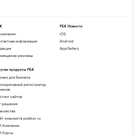
К
РБК Новости
компании
iOS
нтактная информация
Android
дакция
AppGallery
змещение рекламы
угие продукты РБК
лако для бизнеса
рпоративный регистратор
менов
стинг сайтов
г.решения
акомства
йт знакомств podbor.ru
К Компании
К Курсы