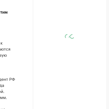
этим
 к
аются
овую
дент РФ
да
й.
амм.
 на