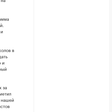
амма
й.
 и
олов в
дать
 и
ный
 за
метил
ь нашей
истов