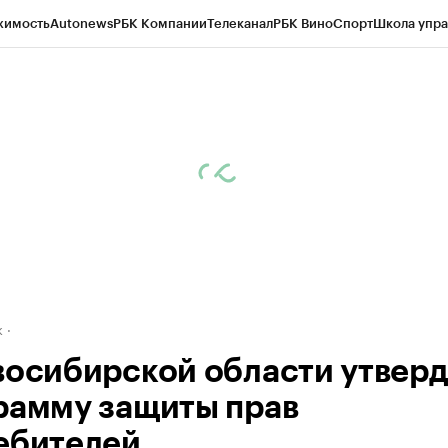
жимость
Autonews
РБК Компании
Телеканал
РБК Вино
Спорт
Школа упра
д
Стиль
Крипто
РБК Бизнес-среда
Дискуссионный клуб
Исследования
К
рагентов
Политика
Экономика
Бизнес
Технологии и медиа
Финансы
Рын
к
восибирской области утвер
рамму защиты прав
ебителей