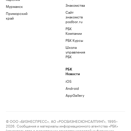
Знакомства
Мурманск
Сайт
Приморский
знакомств
край
podbor.ru
РБК
Компании
РБК Курсы
Школа
управления
РБК
РБК
Новости
iOS
Android
AppGallery
© ООО «БИЗНЕСПРЕСС», АО «РОСБИЗНЕСКОНСАЛТИНГ», 1995–
2026. Сообщения и материалы информационного агентства «РБК»
(свидетельство о регистрации средства массовой информации