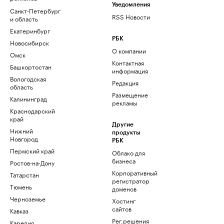
Уведомления
Санкт-Петербург
RSS Новости
и область
Екатеринбург
РБК
Новосибирск
О компании
Омск
Контактная
Башкортостан
информация
Вологодская
Редакция
область
Размещение
Калининград
рекламы
Краснодарский
край
Другие
Нижний
продукты
Новгород
РБК
Пермский край
Облако для
бизнеса
Ростов-на-Дону
Корпоративный
Татарстан
регистратор
Тюмень
доменов
Черноземье
Хостинг
сайтов
Кавказ
Рег.решения
Карелия