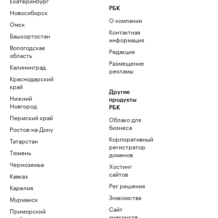
Екатеринбург
РБК
Новосибирск
О компании
Омск
Контактная
Башкортостан
информация
Вологодская
Редакция
область
Размещение
Калининград
рекламы
Краснодарский
край
Другие
Нижний
продукты
Новгород
РБК
Пермский край
Облако для
бизнеса
Ростов-на-Дону
Корпоративный
Татарстан
регистратор
Тюмень
доменов
Черноземье
Хостинг
сайтов
Кавказ
Рег.решения
Карелия
Знакомства
Мурманск
Сайт
Приморский
знакомств